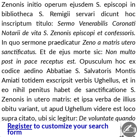
Zenonis initio operum ejusdem S. episcopi in
bibliotheca S. Remigii servari dicunt hoc
inscriptum titulo:
Sermo Venerabilis Coronati
Notarii de vita S. Zenonis episcopi et confessoris.
In quo sermone praedicatur
Zeno a matris utero
sanctificatus.
Et de ejus morte sic:
Non multo
post in pace receptus est.
Opusculum hoc ex
codice aedino Abbatiae S. Salvatoris Montis
Amiati totidem exscripsit verbis Ughellus, et in
eo nihil penitus habet de sanctificatione S.
Zenonis in utero matris: et ipsa verba de illius
obitu variant, ut apud Ughellum videre est loco
supra citato, ubi sic legitur:
De voluntate quando
✍
Register
to customize your search
placuit in pace receptus est.
In codice S.
0624A
form