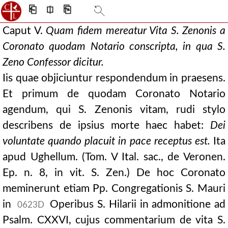
⎗
⎅
⎘
Caput V.
Quam fidem mereatur Vita S. Zenonis a
Coronato quodam Notario conscripta, in qua S.
Zeno Confessor dicitur.
Iis quae objiciuntur respondendum in praesens.
Et primum de quodam Coronato Notario
agendum, qui S. Zenonis vitam, rudi stylo
describens de ipsius morte haec habet:
Dei
voluntate quando placuit in pace receptus est.
Ita
apud Ughellum. (Tom. V Ital. sac., de Veronen.
Ep. n. 8, in vit. S. Zen.) De hoc Coronato
meminerunt etiam Pp. Congregationis S. Mauri
in
Operibus S. Hilarii in admonitione ad
0623D
Psalm. CXXVI, cujus commentarium de vita S.