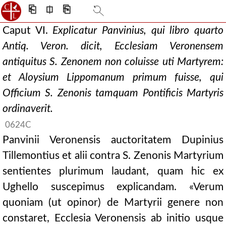
⎗
⎅
⎘
Caput VI.
Explicatur Panvinius, qui libro quarto
Antiq. Veron. dicit, Ecclesiam Veronensem
antiquitus S. Zenonem non coluisse uti Martyrem:
et Aloysium Lippomanum primum fuisse, qui
Officium S. Zenonis tamquam Pontificis Martyris
ordinaverit.
0624C
Panvinii Veronensis auctoritatem Dupinius
Tillemontius et alii contra S. Zenonis Martyrium
sentientes plurimum laudant, quam hic ex
Ughello suscepimus explicandam. «Verum
quoniam (ut opinor) de Martyrii genere non
constaret, Ecclesia Veronensis ab initio usque