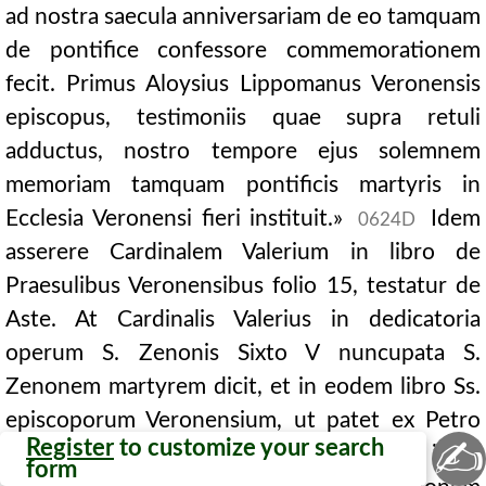
ad nostra saecula anniversariam de eo tamquam
de pontifice confessore commemorationem
fecit. Primus Aloysius Lippomanus Veronensis
episcopus, testimoniis quae supra retuli
adductus, nostro tempore ejus solemnem
memoriam tamquam pontificis martyris in
Ecclesia Veronensi fieri instituit.»
Idem
0624D
asserere Cardinalem Valerium in libro de
Praesulibus Veronensibus folio 15, testatur de
Aste. At Cardinalis Valerius in dedicatoria
operum S. Zenonis Sixto V nuncupata S.
Zenonem martyrem dicit, et in eodem libro Ss.
episcoporum Veronensium, ut patet ex Petro
✍
Register
to customize your search
Galesino, quem supra retulimus (cap. 3) , idem
form