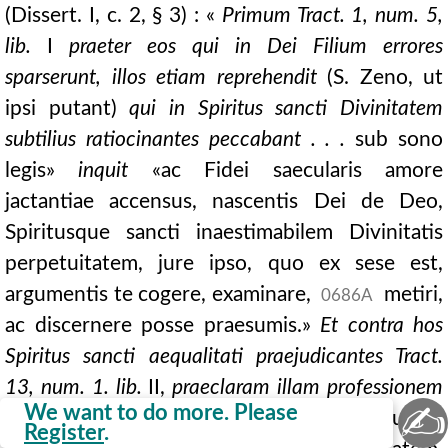
(Dissert. I, c. 2, § 3) : «
Primum Tract. 1, num. 5,
lib.
I
praeter eos qui in Dei Filium errores
sparserunt, illos etiam reprehendit
(S. Zeno, ut
ipsi putant)
qui in Spiritus sancti Divinitatem
subtilius ratiocinantes peccabant . . .
sub sono
legis»
inquit
«ac Fidei saecularis amore
jactantiae accensus, nascentis Dei de Deo,
Spiritusque sancti inaestimabilem Divinitatis
perpetuitatem, jure ipso, quo ex sese est,
argumentis te cogere, examinare,
metiri,
0686A
ac discernere posse praesumis.»
Et contra hos
Spiritus sancti aequalitati praejudicantes Tract.
13, num. 1. lib.
II,
praeclaram illam professionem
✍
We want to do more. Please
edidit
Spiritus sanctus . . . . habens unam
Register
.