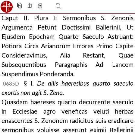
⎗
⎅
⎘
Caput II. Plura E Sermonibus S. Zenonis
Argumenta Petunt Doctissimi Ballerinii, Ut
Ejusdem Epocham Quarto Saeculo Astruant:
Potiora Circa Arianorum Errores Primo Capite
Consideravimus, Alia Restant, Quae
Subsequentibus Paragraphis Ad Lancem
Suspendimus Ponderanda.
§ I.
De aliis haeresibus quarto saeculo
0685D
exortis non agit S. Zeno.
Quasdam haereses quarto decurrente saeculo
in Ecclesiae agro veneficas veluti herbas
enascentes S. Zenonem radicitus suis eradicare
sermonibus voluisse asserunt eximii Ballerinii