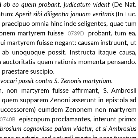
od ab eo quem probant, judicatum vident
(De Nat.
fatum:
Aperit sibi diligentia januam veritatis
(In Luc.
o praecipuo omnia hinc inde seligentes, quae tum
enonem martyrem fuisse
probant, tum ea,
0739D
 qui martyrem fuisse negant: causam instruunt, ut
i ab unoquoque possit. Instructa itaque causa,
m auctoritatis quam rationis momenta pensando.
 praestare suscipio.
i, notitia episcoporum africae sub hunerico, ex
vocari possit contra S. Zenonis martyrium.
cae sub hunerico, ex
 non martyrem fuisse affirmant, S. Ambrosii
c quem supparem Zenoni asserunt in epistola ad
s successorem) eumdem Zenonem non martyrem
episcopum proclamantes, inferunt primo:
0740B
mbrosium cognovisse palam videtur, et si Ambrosius