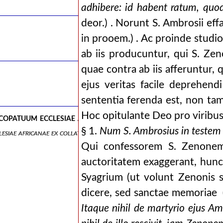
adhibere: id habent ratum, qu
deor.) . Norunt S. Ambrosii ef
in prooem.) . Ac proinde studi
ab iis producuntur, qui S. Z
quae contra ab iis afferuntur,
ejus veritas facile deprehend
sententia ferenda est, non ta
Hoc opitulante Deo pro viribus
opatuum ecclesiae africanae ex collatione carthaginens
§ 1.
Num S. Ambrosius in testem 
lesiae africanae ex collatione carthaginensi, notitia episcoporum afri
Qui confessorem S. Zenonem,
auctoritatem exaggerant, hun
Syagrium (ut volunt Zenoni
dicere, sed sanctae memoriae
Itaque nihil de martyrio ejus A