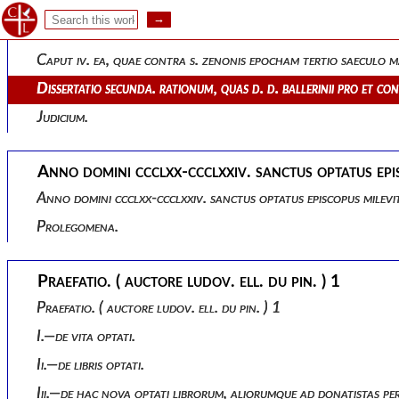
Hymnus.
Hymnus.
Caput iv. ea, quae contra s. zenonis epocham tertio saeculo
Dissertatio secunda. rationum, quas d. d. ballerinii pro et 
Judicium.
Anno domini ccclxx-ccclxxiv. sanctus optatus epi
Anno domini ccclxx-ccclxxiv. sanctus optatus episcopus milevi
Prolegomena.
Praefatio. ( auctore ludov. ell. du pin. ) 1
Praefatio. ( auctore ludov. ell. du pin. ) 1
I.—de vita optati.
Ii.—de libris optati.
Iii.—de hac nova optati librorum, aliorumque ad donatistas 