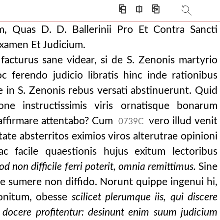
⎗
⎅
⎘
m, Quas D. D. Ballerinii Pro Et Contra Sancti
 nunc tertio saeculo co
xamen Et Judicium.
facturus sane videar, si de S. Zenonis martyrio
 ferendo judicio libratis hinc inde rationibus
re in S. Zenonis rebus versati abstinuerunt. Quid
ione instructissimis viris ornatisque bonarum
 affirmare attentabo? Cum
vero illud venit
0739C
ate absterritos eximios viros alterutrae opinioni
c facile quaestionis hujus exitum lectoribus
d non difficile ferri poterit, omnia remittimus.
Sine
se sumere non diffido. Norunt quippe ingenui hi,
monitum, obesse
scilicet plerumque iis, qui discere
e docere profitentur: desinunt enim suum judicium