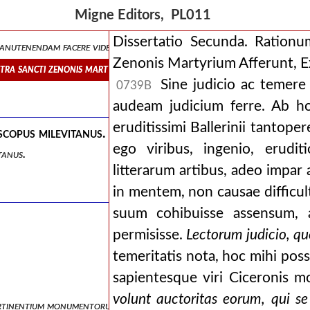
Migne Editors, PL011
Dissertatio Secunda. Rationu
 manutenendam facere videbantur, sublata jam esse confidimus eamdem
Zenonis Martyrium Afferunt, E
contra sancti zenonis martyrium afferunt, examen et judicium.
Sine judicio ac temere 
0739B
audeam judicium ferre. Ab hoc
eruditissimi Ballerinii tantope
scopus milevitanus.
ego viribus, ingenio, erudit
tanus.
litterarum artibus, adeo impar
in mentem, non causae difficult
suum cohibuisse assensum, a
permisisse.
Lectorum judicio, quo
temeritatis nota, hoc mihi pos
sapientesque viri Ciceronis 
volunt auctoritas eorum, qui s
pertinentium monumentorum editione.