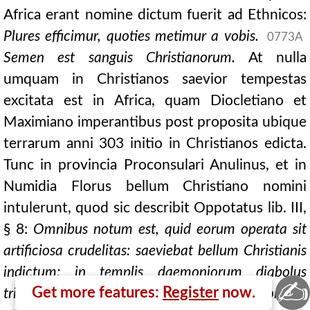
Africa erant nomine dictum fuerit ad Ethnicos:
Plures efficimur, quoties metimur a vobis.
0773A
Semen est sanguis Christianorum.
At nulla
umquam in Christianos saevior tempestas
excitata est in Africa, quam Diocletiano et
Maximiano imperantibus post proposita ubique
terrarum anni 303 initio in Christianos edicta.
Tunc in provincia Proconsulari Anulinus, et in
Numidia Florus bellum Christiano nomini
intulerunt, quod sic describit Oppotatus lib. III,
§ 8:
Omnibus notum est, quid eorum operata sit
artificiosa crudelitas: saeviebat bellum Christianis
indictum; in templis daemoniorum diabolus
✍
Get more features:
Register
now.
triumphabat; immundis fumabant arae nidoribus,