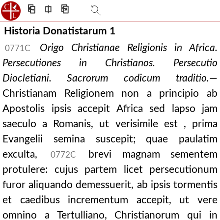
⎗
⎅
⎘
Historia Donatistarum 1
Origo Christianae Religionis in Africa.
0771C
Persecutiones in Christianos. Persecutio
Diocletiani. Sacrorum codicum traditio.
—
Christianam Religionem non a principio ab
Apostolis ipsis accepit Africa sed lapso jam
saeculo a Romanis, ut verisimile est , prima
Evangelii semina suscepit; quae paulatim
exculta,
brevi magnam sementem
0772C
protulere: cujus partem licet persecutionum
furor aliquando demessuerit, ab ipsis tormentis
et caedibus incrementum accepit, ut vere
omnino a Tertulliano, Christianorum qui in