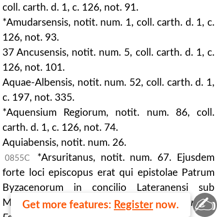
coll. carth. d. 1, c. 126, not. 91.
*Amudarsensis, notit. num. 1, coll. carth. d. 1, c.
126, not. 93.
37 Ancusensis, notit. num. 5, coll. carth. d. 1, c.
126, not. 101.
Aquae-Albensis, notit. num. 52, coll. carth. d. 1,
c. 197, not. 335.
*Aquensium Regiorum, notit. num. 86, coll.
carth. d. 1, c. 126, not. 74.
Aquiabensis, notit. num. 26.
*Arsuritanus, notit. num. 67. Ejusdem
0855C
forte loci episcopus erat qui epistolae Patrum
Byzacenorum in concilio Lateranensi sub
✍
Martino subscribit
Bonifacius episcopus sanctae
Get more features:
Register
now.