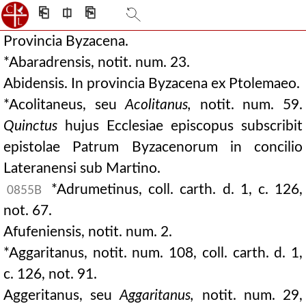
⎗
⎅
⎘
Provincia Byzacena.
*Abaradrensis, notit. num. 23.
Abidensis. In provincia Byzacena ex Ptolemaeo.
*Acolitaneus, seu
Acolitanus,
notit. num. 59.
Quinctus
hujus Ecclesiae episcopus subscribit
epistolae Patrum Byzacenorum in concilio
Lateranensi sub Martino.
*Adrumetinus, coll. carth. d. 1, c. 126,
0855B
not. 67.
Afufeniensis, notit. num. 2.
*Aggaritanus, notit. num. 108, coll. carth. d. 1,
c. 126, not. 91.
Aggeritanus, seu
Aggaritanus,
notit. num. 29,