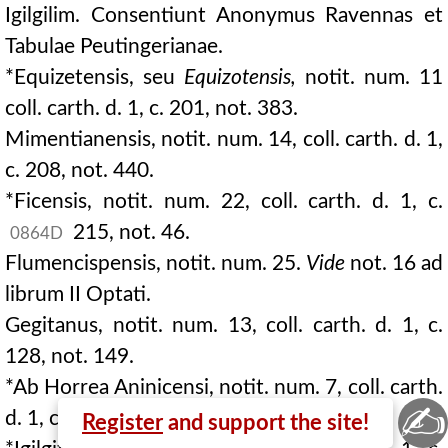
Igilgilim. Consentiunt Anonymus Ravennas et
Tabulae Peutingerianae.
*Equizetensis, seu
Equizotensis,
notit. num. 11
coll. carth. d. 1, c. 201, not. 383.
Mimentianensis, notit. num. 14, coll. carth. d. 1,
c. 208, not. 440.
*Ficensis, notit. num. 22, coll. carth. d. 1, c.
215, not. 46.
0864D
Flumencispensis, notit. num. 25.
Vide
not. 16 ad
librum II Optati.
Gegitanus, notit. num. 13, coll. carth. d. 1, c.
128, not. 149.
*Ab Horrea Aninicensi, notit. num. 7, coll. carth.
✍
d. 1, c. 198, not. 370.
Register
and support the site!