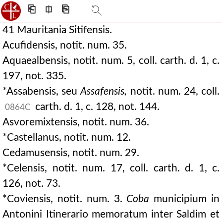
⎗
⎅
⎘
41 Mauritania Sitifensis.
Acufidensis, notit. num. 35.
Aquaealbensis, notit. num. 5, coll. carth. d. 1, c.
197, not. 335.
*Assabensis, seu
Assafensis,
notit. num. 24, coll.
carth. d. 1, c. 128, not. 144.
0864C
Asvoremixtensis, notit. num. 36.
*Castellanus, notit. num. 12.
Cedamusensis, notit. num. 29.
*Celensis, notit. num. 17, coll. carth. d. 1, c.
126, not. 73.
*Coviensis, notit. num. 3.
Coba
municipium in
Antonini Itinerario memoratum inter Saldim et