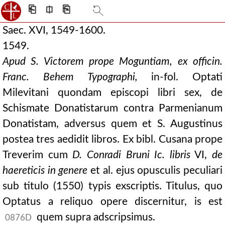
⎗
⎅
⎘
Saec. XVI, 1549-1600.
1549.
Apud S. Victorem prope Moguntiam, ex officin.
Franc. Behem Typographi,
in-fol. Optati
Milevitani quondam episcopi libri sex, de
Schismate Donatistarum contra Parmenianum
Donatistam, adversus quem et S. Augustinus
postea tres aedidit libros. Ex bibl. Cusana prope
Treverim cum
D. Conradi Bruni Ic. libris
VI,
de
haereticis in genere
et al. ejus opusculis peculiari
sub titulo (1550) typis exscriptis. Titulus, quo
Optatus a reliquo opere discernitur, is est
quem supra adscripsimus.
0876D