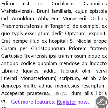
Editor est Jo. Cochlaeus, Canonicus
Vratislaviensis, Bruni familiaris, cujus epistola
(ad Arnoldum Abbatem Monasterii Ordinis
Praemonstratensis in Tongerlo) de exemplo, ex
quo typis exscriptum dedit Optatum, exponit.
Erat nempe illud ex hospitali S. Nicolai prope
Cusam per Christophorum Priorem fratrem
Cartusiae Trevirensis ipsi transmissum idque ex
antiquo codice quopiam mendose ab indocto
Librario (quales, addit, fuerunt olim servi
litterati Monasteriorum) scriptum, et ab alio
deinceps multo adhuc mendosius rescriptum.
Acceperat praeterea,
dum aliis libris
0877A
✍
edendis insudaret, hac tantummodo
Get more features:
Register
now.