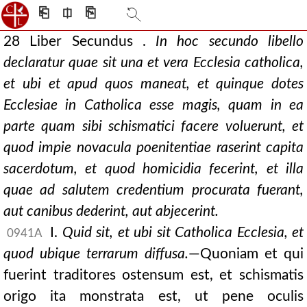
⎗
⎅
⎘
28 Liber Secundus .
In hoc secundo libello
declaratur quae sit una et vera Ecclesia catholica,
et ubi et apud quos maneat, et quinque dotes
Ecclesiae in Catholica esse magis, quam in ea
parte quam sibi schismatici facere voluerunt, et
quod impie novacula poenitentiae raserint capita
sacerdotum, et quod homicidia fecerint, et illa
quae ad salutem credentium procurata fuerant,
aut canibus dederint, aut abjecerint.
I.
Quid sit, et ubi sit Catholica Ecclesia, et
0941A
quod ubique terrarum diffusa.
—Quoniam et qui
fuerint traditores ostensum est, et schismatis
origo ita monstrata est, ut pene oculis