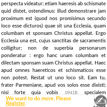
perspecta videatur; etiam haeresis ab schismate
quid distet, ostendimus: illud demonstrare jam
proximum est (quod nos promisimus secundo
loco esse dicturos) quae sit una Ecclesia, quam
columbam et sponsam Christus appellat. Ergo
Ecclesia una est, cujus sanctitas de sacramentis
colligitur; non de superbia personarum
ponderatur : ergo hanc unam columbam et
dilectam sponsam suam Christus appellat. Haec
apud omnes haereticos et schismaticos esse
non potest. Restat ut uno loco sit. Eam tu,
frater Parmeniane, apud vos solos esse dixisti;
nisi forte quia vobis
specialem
0941B
✍
We want to do more. Please
sanctitatem de superbia vindicare contenditis;
Register
.