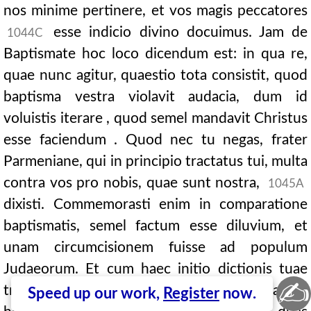
nos minime pertinere, et vos magis peccatores
esse indicio divino docuimus. Jam de
1044C
Baptismate hoc loco dicendum est: in qua re,
quae nunc agitur, quaestio tota consistit, quod
baptisma vestra violavit audacia, dum id
voluistis iterare , quod semel mandavit Christus
esse faciendum . Quod nec tu negas, frater
Parmeniane, qui in principio tractatus tui, multa
contra vos pro nobis, quae sunt nostra,
1045A
dixisti. Commemorasti enim in comparatione
baptismatis, semel factum esse diluvium, et
unam circumcisionem fuisse ad populum
Judaeorum. Et cum haec initio dictionis tuae
✍
tractaveris , in processu tractatus tui tamen
Speed up our work,
Register
now.