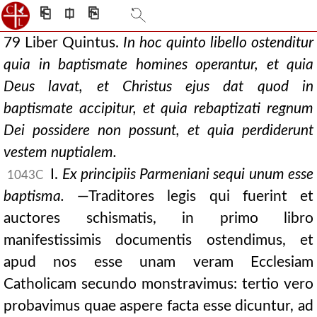
⎗
⎅
⎘
79 Liber Quintus.
In hoc quinto libello ostenditur
quia in baptismate homines operantur, et quia
Deus lavat, et Christus ejus dat quod in
baptismate accipitur, et quia rebaptizati regnum
Dei possidere non possunt, et quia perdiderunt
vestem nuptialem.
I.
Ex principiis Parmeniani sequi unum esse
1043C
baptisma.
—Traditores legis qui fuerint et
auctores schismatis, in primo libro
manifestissimis documentis ostendimus, et
apud nos esse unam veram Ecclesiam
Catholicam secundo monstravimus: tertio vero
probavimus quae aspere facta esse dicuntur, ad