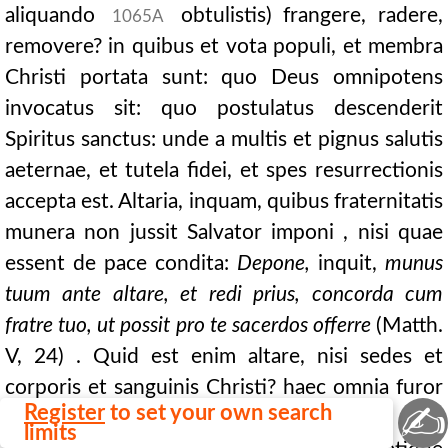
aliquando
obtulistis) frangere, radere,
1065A
removere? in quibus et vota populi, et membra
Christi portata sunt: quo Deus omnipotens
invocatus sit: quo postulatus descenderit
Spiritus sanctus: unde a multis et pignus salutis
aeternae, et tutela fidei, et spes resurrectionis
accepta est. Altaria, inquam, quibus fraternitatis
munera non jussit Salvator imponi , nisi quae
essent de pace condita:
Depone,
inquit,
munus
tuum ante altare, et redi prius, concorda cum
fratre tuo, ut possit pro te sacerdos offerre
(Matth.
V, 24) . Quid est enim altare, nisi sedes et
corporis et sanguinis Christi? haec omnia furor
✍
Register
to set your own search
vester aut rasit, aut fregit, aut removit. Hoc
limits