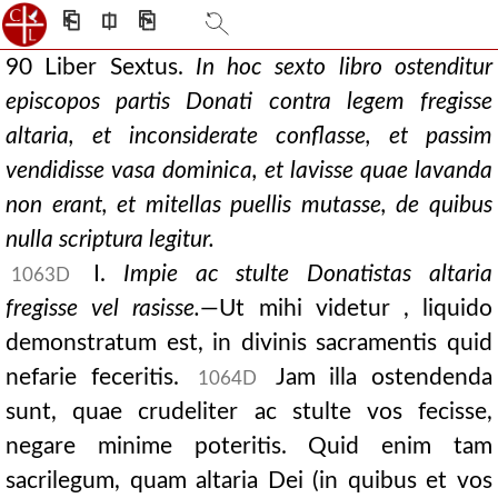
⎗
⎅
⎘
90 Liber Sextus.
In hoc sexto libro ostenditur
episcopos partis Donati contra legem fregisse
altaria, et inconsiderate conflasse, et passim
vendidisse vasa dominica, et lavisse quae lavanda
non erant, et mitellas puellis mutasse, de quibus
nulla scriptura legitur.
I.
Impie ac stulte Donatistas altaria
1063D
fregisse vel rasisse.
—Ut mihi videtur , liquido
demonstratum est, in divinis sacramentis quid
nefarie feceritis.
Jam illa ostendenda
1064D
sunt, quae crudeliter ac stulte vos fecisse,
negare minime poteritis. Quid enim tam
sacrilegum, quam altaria Dei (in quibus et vos