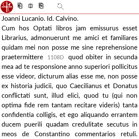
⎗
⎅
⎘
Joanni Lucanio. Id. Calvino.
Cum hos Optati libros jam emissurus esset
Librarius, admonuerunt me amici et familiares
quidam mei non posse me sine reprehensione
praetermittere
quod obiter in secunda
1108D
mea ad te responsione anno superiori pollicitus
esse videor, dicturum alias esse me, non posse
ex historia judicii, quo Caecilianus et Donatus
conflictati sunt, illud elici, quod tu (qui non
optima fide rem tantam recitare videris) tanta
confidentia colligis, et ego aliquando errantem
ducem puerili quadam credulitate secutus in
meos de Constantino commentarios retuli.