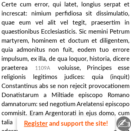
Certe cum error, qui latet, longius serpat et
increscat: nimium perfidiosa sit dissimulatio,
quae eum vel alit vel tegit, praesertim in
quaestionibus Ecclesiasticis. Sic memini Petrum
martyrem, hominem et doctum et diligentem,
quia admonitus non fuit, eodem tuo errore
impulsum, ex illa, de qua loquor, historia, dicere
praeterea
voluisse, Principes esse
1109A
religionis legitimos judices: quia (inquit)
Constantinus abs se non rejecit provocationem
Donatistarum a Miltiade episcopo Romano
damnatorum: sed negotium Arelatensi episcopo
commisit. Eram Argentorati in ejus domo, cum
✍
talia scriberet in librum Judicum. Sed non
Register
and support the site!