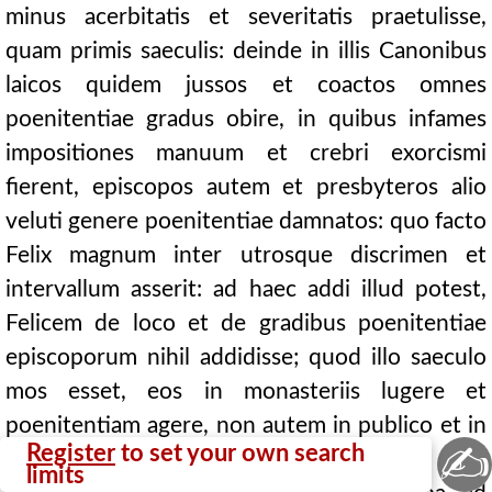
minus acerbitatis et severitatis praetulisse,
quam primis saeculis: deinde in illis Canonibus
laicos quidem jussos et coactos omnes
poenitentiae gradus obire, in quibus infames
impositiones manuum et crebri exorcismi
fierent, episcopos autem et presbyteros alio
veluti genere poenitentiae damnatos: quo facto
Felix magnum inter utrosque discrimen et
intervallum asserit: ad haec addi illud potest,
Felicem de loco et de gradibus poenitentiae
episcoporum nihil addidisse; quod illo saeculo
mos esset, eos in monasteriis lugere et
poenitentiam agere, non autem in publico et in
✍
Register
to set your own search
oculis populi.
limits