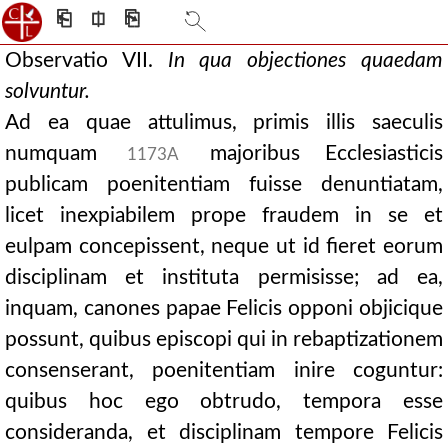
⎗
⎅
⎘
Observatio VII.
In qua objectiones quaedam
solvuntur.
Ad ea quae attulimus, primis illis saeculis
numquam
majoribus Ecclesiasticis
1173A
publicam poenitentiam fuisse denuntiatam,
licet inexpiabilem prope fraudem in se et
eulpam concepissent, neque ut id fieret eorum
disciplinam et instituta permisisse; ad ea,
inquam, canones papae Felicis opponi objicique
possunt, quibus episcopi qui in rebaptizationem
consenserant, poenitentiam inire coguntur:
quibus hoc ego obtrudo, tempora esse
consideranda, et disciplinam tempore Felicis