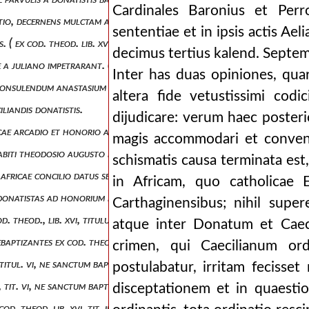
Cardinales Baronius et Perr
utio, decernens mulctam aurariam, ad quam ipsos etiam donatistas cum 
sententiae et in ipsis actis Aeli
ex cod. theod. lib. xvi, tit. ii, de episcopis, ecclesiis et clericis, l. 31
decimus tertius kalend. Septemb
 juliano impetrarant. ( ex cod. theod. l. xvi, tit. v, de haereticis, l. 
Inter has duas opiniones, qu
consulendum anastasium et venerium de parvulis apud donatistas baptiz
altera fide vetustissimi codi
iliandis donatistis.
dijudicare: verum haec posteri
icae arcadio et honorio aa. v. coss. vi kalend. septembris habiti, decr
magis accommodari et conveni
abiti theodosio augusto et rumorido v. c. coss. viii kal. septembr. de
schismatis causa terminata est
 africae concilio datus septimino proconsuli.
in Africam, quo catholicae 
s donatistas ad honorium imperatorem legatio et commonitorium legat
Carthaginensibus; nihil supe
. theod., lib. xvi, titulus 5, de haereticis, lib. 38. impp. arcad. hono
atque inter Donatum et Caecil
aptizantes ex cod. theod., lib. xvi, titul. vi, ne sanctum baptisma iter
crimen, qui Caecilianum ord
i, titul. vi, ne sanctum baptisma iteretur, l. 4. impp. arcad. honor. et 
postulabatur, irritam fecisse
i, tit. vi, ne sanctum baptisma iteretur. l. 5. impp. arcad. honor. et t
disceptationem et in quaesti
od. theod. lib. xvi, tit. ii, de religione, l. 2. impp. arcad. honor. et t