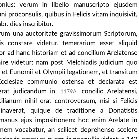
onius: verum in libello manuscripto ejusdem
caeteris haereticis p
ani proconsulis, quibus in Felicis vitam inquisivit,
.) impp
r. dies inscribitur.
37.) impp. arc
arum una auctoritate gravissimorum Scriptorum,
atis, ut in catholic
cis constare videtur, temerarium esset aliquid
or ad hanc historiam et ad concilium Arelatense
etum de maximiano
re videtur: nam post Melchiadis judicium quo
cretum de convenien
, et Eunomii et Olympii legationem, et transitum
Ecclesiae communio ostensa et declarata est
is datum.
rerat judicandum in
concilio Arelatensi,
1179A
r. et theod. a
ianum nihil erat controversum, nisi si Felicis
etur, l. 3. imp
inaverat, quique de traditione a Donatistis
theod. aaa. h
t manus ejus impositionem: hoc enim Arelate in
heod. aaa. had
onem vocabatur, an scilicet deprehenso scelere
heod. aaa.