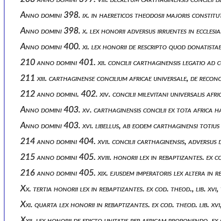
Anno domini 398. ix. in haereticos theodosii majoris constit
Anno domini 398. x. lex honorii adversus irruentes in ecclesias. ( 
Anno domini 400. xi. lex honorii de rescripto quod donatistae a
210 anno domini 401. xii. concilii carthaginensis legatio ad 
211 xiii. carthaginense concilium africae universale, de reconc
212 anno domini. 402. xiv. concilii milevitani universalis afr
Anno domini 403. xv. carthaginensis concilii ex tota africa h
Anno domini 403. xvi. libellus, ab eodem carthaginensi totius
214 anno domini 404. xvii. concilii carthaginensis, adversu
215 anno domini 405. xviii. honorii lex in rebaptizantes. ex cod
216 anno domini 405. xix. ejusdem imperatoris lex altera in reb
Xx. tertia honorii lex in rebaptizantes. ex cod. theod., lib. xv
Xxi. quarta lex honorii in rebaptizantes. ex cod. theod. lib. xv
Xxii. lex honorii de edicto unitatis per africam proponendo. ex c