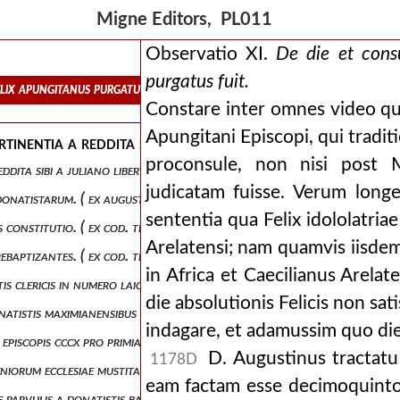
Migne Editors, PL011
onem.
Observatio XI.
De die et consu
purgatus fuit.
felix apungitanus purgatus fuit.
Constare inter omnes video qui
Apungitani Episcopi, qui tradit
nentia a reddita sibi a juliano libertate ad schismati
proconsule, non nisi post 
dita sibi a juliano libertate ad schismatis exstinctionem. 201
judicatam fuisse. Verum long
atistarum. ( ex augustino l. ii contr. litt. petil. cap. xcvii. )
sententia qua Felix idololatria
onstitutio. ( ex cod. theod. lib. xvi, tit. vi. ne sanctum baptisma itere
Arelatensi; nam quamvis iisdem
baptizantes. ( ex cod. theod. lib. xvi, tit. vi. ne sanctum baptisma iter
in Africa et Caecilianus Arela
tis clericis in numero laicorum recipiendis, recitatum in concilio car
die absolutionis Felicis non sa
onatistis maximianensibus habiti contra primianum donatistam carthagi
indagare, et adamussim quo die d
is episcopis cccx pro primiano habiti, in maximianum ejusque ordinator
D. Augustinus tractatu 
1178D
 seniorum ecclesiae mustitanae regionis primianistarum adversus maximia
eam factam esse decimoquinto
arvulis a donatistis baptizatis. can. xlviii.