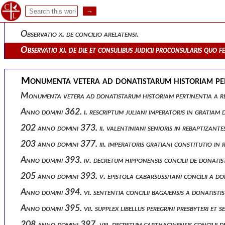
Observatio viii. an quosdam reordinarint donatistae.
Observatio ix. solvuntur quaedam contra proximam observati
Observatio x. de concilio arelatensi.
Observatio xi. de die et consulibus judicii proconsularis quo 
Monumenta vetera ad donatistarum historiam perti
Monumenta vetera ad donatistarum historiam pertinentia a red
Anno domini 362. i. rescriptum juliani imperatoris in gratiam don
202 anno domini 373. ii. valentiniani senioris in rebaptizantes c
203 anno domini 377. iii. imperatoris gratiani constitutio in re
Anno domini 393. iv. decretum hipponensis concilii de donatis
205 anno domini 393. v. epistola cabarsussitani concilii a d
Anno domini 394. vi. sententia concilii bagaiensis a donatist
Anno domini 395. vii. supplex libellus peregrini presbyteri et
208 anno domini 397. viii. decretum carthaginensis concilii de p