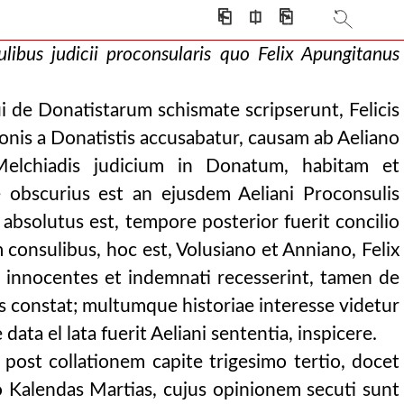
⎗
⎅
⎘
libus judicii proconsularis quo Felix Apungitanus
 de Donatistarum schismate scripserunt, Felicis
ionis a Donatistis accusabatur, causam ab Aeliano
s exstinctionem. 201
Melchiadis judicium in Donatum, habitam et
e obscurius est an ejusdem Aeliani Proconsulis
e absolutus est, tempore posterior fuerit concilio
tur. l. i.)
 consulibus, hoc est, Volusiano et Anniano, Felix
etur. l. 2.)
te innocentes et indemnati recesserint, tamen de
thaginensi anni 397
tis constat; multumque historiae interesse videtur
nensem. ( edita ex au
ata el lata fuerit Aeliani sententia, inspicere.
es ac socios pronun
post collationem capite trigesimo tertio, docet
nistas. ( ex augu
 Kalendas Martias, cujus opinionem secuti sunt