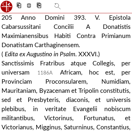
⎗
⎅
⎘
205 Anno Domini 393. V. Epistola
Cabarsussitani Concilii A Donatistis
Maximianensibus Habiti Contra Primianum
Donatistam Carthaginensem.
(
Edita ex Augustino in Psalm.
XXXVI.)
Sanctissimis Fratribus atque Collegis, per
universam
Africam, hoc est, per
1186A
Provinciam Proconsularem, Numidiam,
Mauritaniam, Byzacenam et Tripolin constitutis,
sed et Presbyteris, diaconis, et universis
plebibus, in veritate Evangelii nobiscum
militantibus, Victorinus, Fortunatus, et
Victorianus, Migginus, Saturninus, Constantius,