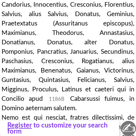
Candorius, Innocentius, Cresconius, Florentius,
Salvius, alius Salvius, Donatus, Geminius,
Praetextatus (Assuritanus episcopus),
Maximianus, Theodorus, Annastasius,
Donatianus, Donatus, alter Donatus,
Pomponius, Pancratius, Januarius, Secundinus,
Paschasius, Cresconius, Rogatianus, alius
Maximianus, Benenatus, Gaianus, Victorinus,
Guntasius, Quintasius, Felicianus, Salvius,
Migginus, Proculus, Latinus et caeteri qui in
Concilio apud
Cabarsussi fuimus, in
1186B
Domino aeternam salutem.
Nemo est qui nesciat, fratres dilectissimi, de
✍
Register
to customize your search
sacerdotibus Domini, non propriae voluntatis,
form