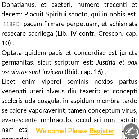
Donatianus, et caeteri, numero trecenti et
decem: Placuit Spiritui sancto, qui in nobis est,
pacem firmare perpetuam, et schismata
1189D
resecare sacrilega (Lib. IV contr. Crescon. cap.
10) .
Optata quidem pacis et concordiae est juncta
germanitas, sicut scriptum est:
Justitia et pax
osculatae sunt invicem
(Ibid. cap. 16) .
Licet enim viperei seminis noxios partus
venenati uteri alveus diu texerit: et concepti
sceleris uda coagula, in aspidum membra tardo
se calore vaporaverint; tamen conceptum virus,
evanescente umbraculo, occultari non potuit:
✍
nam etsi sero, publicum tamen facinus et
Welcome! Please
Register