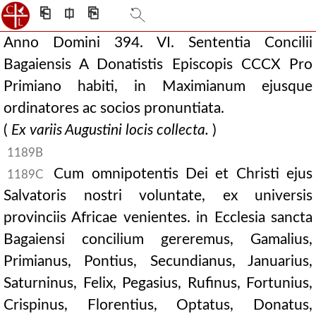
⎗
⎅
⎘
Anno Domini 394. VI. Sententia Concilii
Bagaiensis A Donatistis Episcopis CCCX Pro
Primiano habiti, in Maximianum ejusque
ordinatores ac socios pronuntiata.
(
Ex variis Augustini locis collecta.
)
1189B
Cum omnipotentis Dei et Christi ejus
1189C
Salvatoris nostri voluntate, ex universis
provinciis Africae venientes. in Ecclesia sancta
Bagaiensi concilium gereremus, Gamalius,
Primianus, Pontius, Secundianus, Januarius,
Saturninus, Felix, Pegasius, Rufinus, Fortunius,
Crispinus, Florentius, Optatus, Donatus,