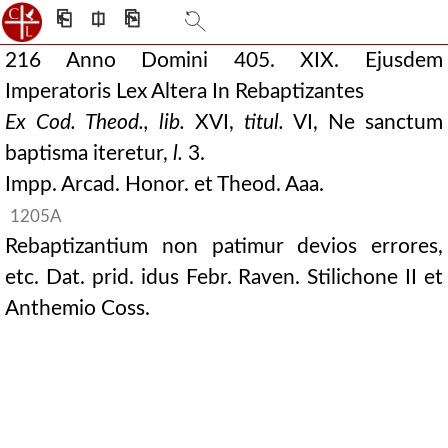
⎗
⎅
⎘
216 Anno Domini 405. XIX. Ejusdem
Imperatoris Lex Altera In Rebaptizantes
Ex Cod. Theod., lib.
XVI,
titul.
VI, Ne sanctum
baptisma iteretur,
l.
3.
Impp. Arcad. Honor. et Theod. Aaa.
1205A
Rebaptizantium non patimur devios errores,
etc. Dat. prid. idus Febr. Raven. Stilichone II et
Anthemio Coss.