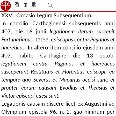
⎗
⎅
⎘
XXVI. Occasio Legum Subsequentium.
In concilio Carthaginensi subsequentis anni
407, die 16 junii
legationem iterum suscepit
Fortunatianus
episcopus contra Paganos et
1215B
haereticos.
In altero item concilio ejusdem anni
407, habito Carthagine die 13 octob.
legationem contra Paganos et haereticos
susceperunt Restitutus et Florentius episcopi, eo
tempore quo Severus et Macarius occisi sunt: et
propter eorum causam Evodius et Theasius et
Victor episcopi caesi sunt.
Legationis causam discere licet ex Augustini ad
Olympium epistola 96, n. 2,
quo
nimirum per