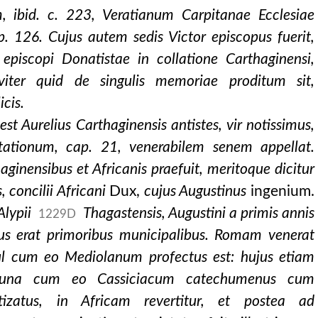
 ibid. c. 223, Veratianum Carpitanae Ecclesiae
. 126. Cujus autem sedis Victor episcopus fuerit,
episcopi Donatistae in collatione Carthaginensi,
eviter quid de singulis memoriae proditum sit,
cis.
est Aurelius Carthaginensis antistes, vir notissimus,
icis, l. 52). i
tationum, cap. 21, venerabilem senem appellat.
e.
aginensibus et Africanis praefuit, meritoque dicitur
 quamlibet mortuo et inv
, concilii Africani
Dux,
cujus Augustinus
ingenium.
Alypii
Thagastensis, Augustini a primis annis
1229D
dique locus relinqu
dus erat primoribus municipalibus. Romam venerat
ul cum eo Mediolanum profectus est: hujus etiam
it una cum eo Cassiciacum catechumenus cum
izatus, in Africam revertitur, et postea ad