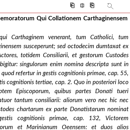
⎗
⎅
⎘
Memoratorum Qui Collationem Carthaginensem
ui Carthaginem venerant, tum Catholici, tum
ginensem susceperunt; sed octodecim dumtaxat ex
Actores, totidem Consiliarii, et gestorum Custodes
bigitur: singulorum enim nomina descripta sunt in
quod refertur in gestis cognitionis primae, cap. 55,
is cognitionis tertiae, cap. 2. Quo in posteriori loco
ptem Episcoporum, quibus partes Donati tueri
tuor tantum consiliarii: aliorum vero nec hic nec
ustodes chartarum ex parte Donatistarum nominat
gestis cognitionis primae, cap. 132, Victorem
torum et Marinianum Oeensem: et duos alios