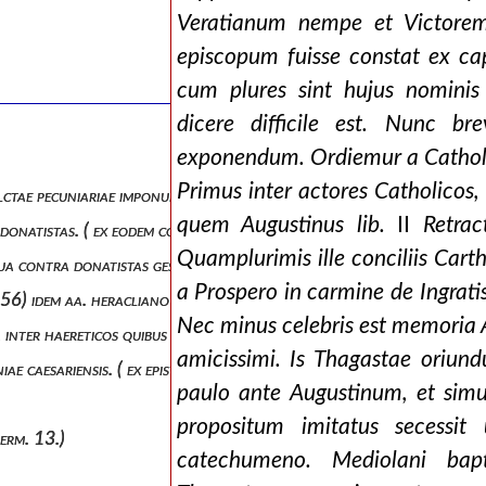
Veratianum nempe et Victorem,
episcopum fuisse constat ex cap
cum plures sint hujus nominis 
dicere difficile est. Nunc br
exponendum. Ordiemur a Catholi
Primus inter actores Catholicos, 
ctae pecuniariae imponuntur donatistis. ( ex cod. theod., tit. de haeret
quem Augustinus lib.
II
Retrac
onatistas. ( ex eodem cod., ibid., l. 54.). idem aa. juliano proc. africa
Quamplurimis ille conciliis Carth
, qua contra donatistas gesta anno 411, sub marcellino cognitore eo
a Prospero in carmine de Ingratis
l. 56) idem aa. heracliano com. afric.
Nec minus celebris est memoria 
in qua inter haereticos quibus nusquam in romano solo conveniendi oran
amicissimi. Is Thagastae oriun
ae caesariensis. ( ex epistola prima ).
paulo ante Augustinum, et sim
propositum imitatus secess
serm. 13.)
catechumeno. Mediolani bapt