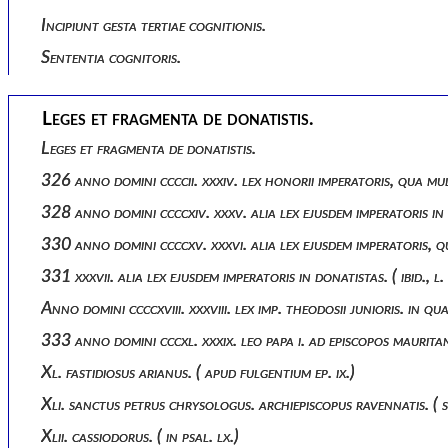
Incipiunt gesta tertiae cognitionis.
Sententia cognitoris.
Leges et fragmenta de donatistis.
Leges et fragmenta de donatistis.
326 anno domini ccccii. xxxiv. lex honorii imperatoris, qua mul
328 anno domini ccccxiv. xxxv. alia lex ejusdem imperatoris in d
330 anno domini ccccxv. xxxvi. alia lex ejusdem imperatoris
331 xxxvii. alia lex ejusdem imperatoris in donatistas. ( ibid., 
Anno domini ccccxviii. xxxviii. lex imp. theodosii junioris. 
333 anno domini cccxl. xxxix. leo papa i. ad episcopos mauritani
Xl. fastidiosus arianus. ( apud fulgentium ep. ix.)
Xli. sanctus petrus chrysologus. archiepiscopus ravennatis. ( 
Xlii. cassiodorus. ( in psal. lx.)