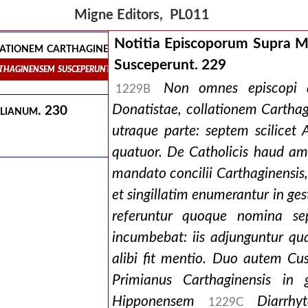
Migne Editors, PL011
Notitia Episcoporum Supra 
ationem carthaginensem susceperunt. 229
Susceperunt. 229
rthaginensem susceperunt. 229
Non omnes episcopi q
1229B
Donatistae, collationem Cartha
ulianum. 230
utraque parte: septem scilicet 
quatuor. De Catholicis haud am
mandato concilii Carthaginensis, 
et singillatim enumerantur in gest
referuntur quoque nomina se
incumbebat: iis adjunguntur qua
alibi fit mentio. Duo autem C
Primianus Carthaginensis in 
Hipponensem
Diarrhy
1229C