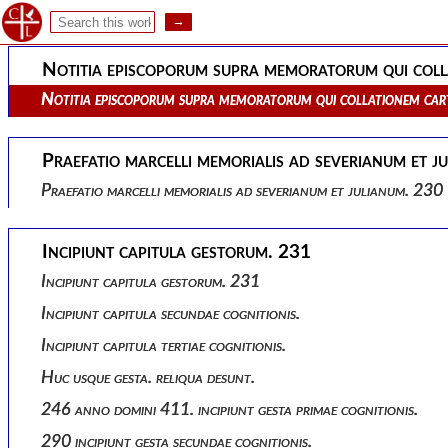
Ex parte donati.
Notitia episcoporum supra memoratorum qui coll
Notitia episcoporum supra memoratorum qui collationem ca
Praefatio marcelli memorialis ad severianum et j
Praefatio marcelli memorialis ad severianum et julianum. 230
Incipiunt capitula gestorum. 231
Incipiunt capitula gestorum. 231
Incipiunt capitula secundae cognitionis.
Incipiunt capitula tertiae cognitionis.
Huc usque gesta. reliqua desunt.
246 anno domini 411. incipiunt gesta primae cognitionis.
290 incipiunt gesta secundae cognitionis.