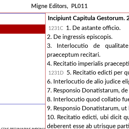
Migne Editors, PL011
Incipiunt Capitula Gestorum. 
1. De astante officio.
1231C
2. De ingressis episcopis.
3. Interlocutio de qualitat
praeceptum recitari.
4. Recitatio imperialis praecept
5. Recitatio edicti per 
1231D
6. Interlocutio de alio judice el
7. Responsio Donatistarum, de 
8. Interlocutio quod collatio fu
9. Responsio Donatistarum, ut 
10. Recitatio edicti, ubi dicit 
deberent esse ab utrisque part
ctae pecuniariae imponuntur donatistis. ( ex cod. theod., tit. de haeret