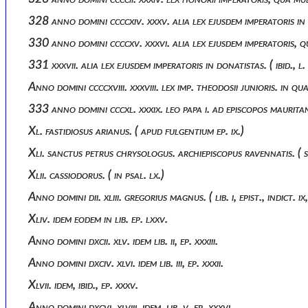
328 anno domini ccccxiv. xxxv. alia lex ejusdem imperatoris in d
330 anno domini ccccxv. xxxvi. alia lex ejusdem imperatoris
331 xxxvii. alia lex ejusdem imperatoris in donatistas. ( ibid., 
Anno domini ccccxviii. xxxviii. lex imp. theodosii junioris. 
333 anno domini cccxl. xxxix. leo papa i. ad episcopos mauritani
Xl. fastidiosus arianus. ( apud fulgentium ep. ix.)
Xli. sanctus petrus chrysologus. archiepiscopus ravennatis. ( 
Xlii. cassiodorus. ( in psal. lx.)
Anno domini dii. xliii. gregorius magnus. ( lib. i, epist., indict. ix, 
Xliv. idem eodem in lib. ep. lxxv.
Anno domini dxcii. xlv. idem lib. ii, ep. xxxiii.
Anno domini dxciv. xlvi. idem lib. iii, ep. xxxii.
Xlvii. idem, ibid., ep. xxxv.
Anno domini dxcvi. xlviii. idem, lib. v, ep. xxxvi.