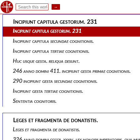
Praefatio marcelli memorialis ad severianum et julianum. 230
Incipiunt capitula gestorum. 231
Incipiunt capitula gestorum. 231
Incipiunt capitula secundae cognitionis.
Incipiunt capitula tertiae cognitionis.
Huc usque gesta. reliqua desunt.
246 anno domini 411. incipiunt gesta primae cognitionis.
290 incipiunt gesta secundae cognitionis.
Incipiunt gesta tertiae cognitionis.
Sententia cognitoris.
Leges et fragmenta de donatistis.
Leges et fragmenta de donatistis.
326 anno domini ccccii. xxxiv. lex honorii imperatoris, qua mul