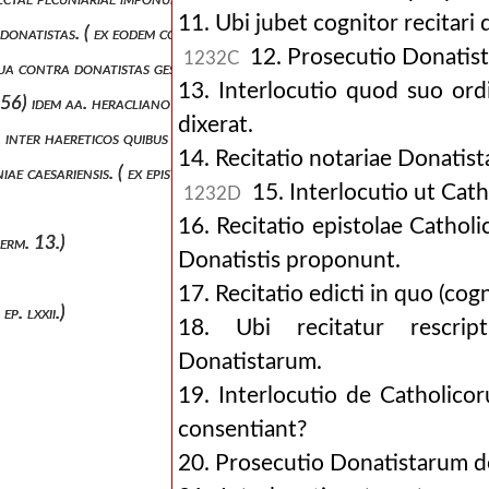
11. Ubi jubet cognitor recitari
onatistas. ( ex eodem cod., ibid., l. 54.). idem aa. juliano proc. africa
12. Prosecutio Donatist
1232C
, qua contra donatistas gesta anno 411, sub marcellino cognitore eo
13. Interlocutio quod suo ord
l. 56) idem aa. heracliano com. afric.
dixerat.
in qua inter haereticos quibus nusquam in romano solo conveniendi oran
14. Recitatio notariae Donatist
ae caesariensis. ( ex epistola prima ).
15. Interlocutio ut Cath
1232D
16. Recitatio epistolae Cathol
serm. 13.)
Donatistis proponunt.
17. Recitatio edicti in quo (co
ep. lxxii.)
18. Ubi recitatur rescrip
Donatistarum.
19. Interlocutio de Catholicor
consentiant?
20. Prosecutio Donatistarum d