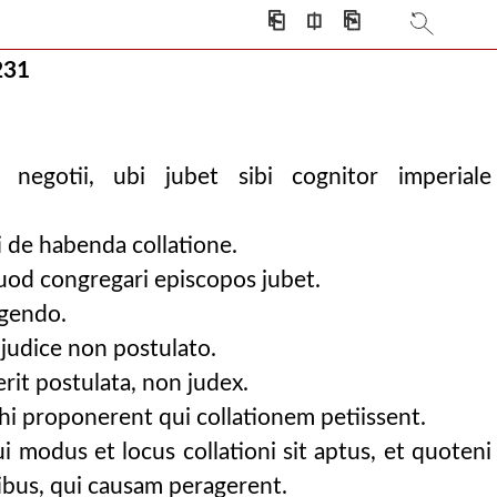
⎗
⎅
⎘
231
e negotii, ubi jubet sibi cognitor imperiale
i de habenda collatione.
quod congregari episcopos jubet.
igendo.
judice non postulato.
erit postulata, non judex.
hi proponerent qui collationem petiissent.
qui modus et locus collationi sit aptus, et quoteni
ibus, qui causam peragerent.
icis, l. 52). i