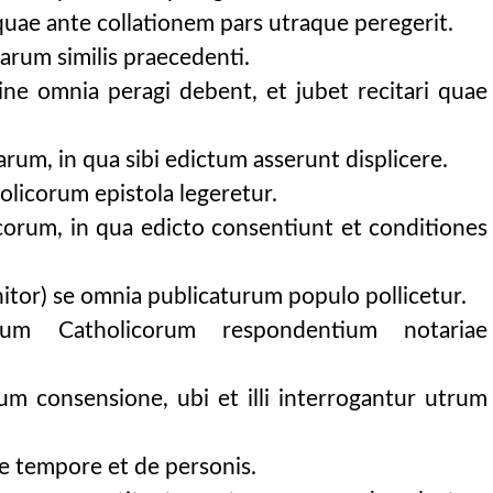
 quae ante collationem pars utraque peregerit.
e.
arum similis praecedenti.
 quamlibet mortuo et inv
ine omnia peragi debent, et jubet recitari quae
dique locus relinqu
arum, in qua sibi edictum asserunt displicere.
olicorum epistola legeretur.
icorum, in qua edicto consentiunt et conditiones
gnitor) se omnia publicaturum populo pollicetur.
tum Catholicorum respondentium notariae
um consensione, ubi et illi interrogantur utrum
e tempore et de personis.