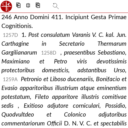
⎗
⎅
⎘
246 Anno Domini 411. Incipiunt Gesta Primae
Cognitionis.
1.
Post consulatum Varanis V. C. kal. Jun.
1257D
Carthagine in Secretario
Thermarum
Gargilianarum
,
praesentibus Sebastiano,
1258D
Maximiano et Petro viris devotissimis
protectoribus domesticis, adstantibus Urso,
Petronio et Liboso ducenariis, Bonifacio et
1259A
Evasio apparitoribus illustrium atque eminentium
potestatum, Fileto apparitore illustris comitivae
sedis
,
Exitioso adjutore corniculari, Possidio,
Quodvultdeo et Colonico adjutoribus
commentariorum Officii
D. N. V. C.
et spectabilis