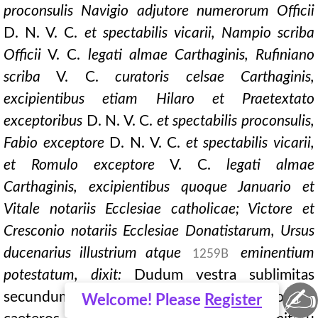
proconsulis Navigio adjutore numerorum Officii
D. N. V. C.
et spectabilis vicarii, Nampio scriba
Officii
V. C.
legati almae Carthaginis, Rufiniano
scriba
V. C.
curatoris celsae Carthaginis,
excipientibus etiam Hilaro et Praetextato
exceptoribus
D. N. V. C.
et spectabilis proconsulis,
Fabio exceptore
D. N. V. C.
et spectabilis vicarii,
et Romulo exceptore
V. C.
legati almae
Carthaginis, excipientibus quoque Januario et
Vitale notariis Ecclesiae catholicae; Victore et
Cresconio notariis Ecclesiae Donatistarum, Ursus
ducenarius illustrium atque
eminentium
1259B
potestatum, dixit:
Dudum vestra sublimitas
✍
secundum imperiale praeceptum et nos et
Welcome! Please
Register