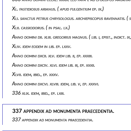
Xl. fastidiosus arianus. ( apud fulgentium ep. ix.)
Xli. sanctus petrus chrysologus. archiepiscopus ravennatis. ( 
Xlii. cassiodorus. ( in psal. lx.)
Anno domini dii. xliii. gregorius magnus. ( lib. i, epist., indict. ix, 
Xliv. idem eodem in lib. ep. lxxv.
Anno domini dxcii. xlv. idem lib. ii, ep. xxxiii.
Anno domini dxciv. xlvi. idem lib. iii, ep. xxxii.
Xlvii. idem, ibid., ep. xxxv.
Anno domini dxcvi. xlviii. idem, lib. v, ep. xxxvi.
336 xlix. idem, ibid., ep. lxiii.
337 appendix ad monumenta praecedentia.
337 appendix ad monumenta praecedentia.