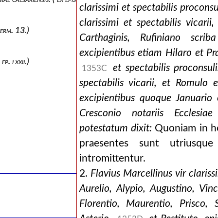
clarissimi et spectabilis procon
clarissimi et spectabilis vicarii
serm. 13.)
Carthaginis, Rufiniano scriba
excipientibus etiam Hilaro et Pr
ep. lxxii.)
et spectabilis proconsul
1353C
spectabilis vicarii, et Romulo e
excipientibus quoque Januario e
Cresconio notariis Ecclesiae
potestatum dixit:
Quoniam in h
praesentes sunt utriusque 
intromittentur.
2.
Flavius Marcellinus vir clariss
Aurelio, Alypio, Augustino, Vin
Florentio, Maurentio, Prisco, 