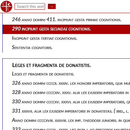
Incipiunt capitula tertiae cognitionis.
Huc usque gesta. reliqua desunt.
246 anno domini 411. incipiunt gesta primae cognitionis.
290 incipiunt gesta secundae cognitionis.
Incipiunt gesta tertiae cognitionis.
Sententia cognitoris.
Leges et fragmenta de donatistis.
Leges et fragmenta de donatistis.
326 anno domini ccccii. xxxiv. lex honorii imperatoris, qua mul
328 anno domini ccccxiv. xxxv. alia lex ejusdem imperatoris in d
330 anno domini ccccxv. xxxvi. alia lex ejusdem imperatoris
331 xxxvii. alia lex ejusdem imperatoris in donatistas. ( ibid., 
Anno domini ccccxviii. xxxviii. lex imp. theodosii junioris. 
333 anno domini cccxl. xxxix. leo papa i. ad episcopos mauritani