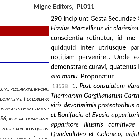
Migne Editors, PL011
290 Incipiunt Gesta Secundae 
Flavius Marcellinus vir clarissimu
conscientia retinetur, id me
quidquid inter utriusque pa
notitiam perveniret. Unde ea
demonstrare curavi, quatenus h
alia manu.
Proponatur.
1.
Post consulatum Varani
1353B
ctae pecuniariae imponuntur donatistis. ( ex cod. theod., tit. de haeret
Thermarum Gargilianarum Cartha
onatistas. ( ex eodem cod., ibid., l. 54.). idem aa. juliano proc. africa
viris devotissimis protectoribus 
, qua contra donatistas gesta anno 411, sub marcellino cognitore eo
et Bonifacio et Evasio apparitor
l. 56) idem aa. heracliano com. afric.
apparitore illustris comitivae
in qua inter haereticos quibus nusquam in romano solo conveniendi oran
Quodvultdeo et Colonico, adjut
ae caesariensis. ( ex epistola prima ).