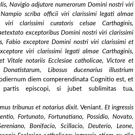
sulis, Navigio adjutore numerorum Domini nostri viri
, Nampio scriba officii viri clarissimi legati almae
 viri clarissimi curatoris celsae Carthaginis,
aetextato exceptoribus Domini nostri viri clarissimi
is, Fabio exceptore Domini nostri viri clarissimi et
xceptore viri clarissimi legati almae Carthaginis,
t Vitale notariis Ecclesiae catholicae, Victore et
 Donatistarum, Libosus ducenarius illustrium
odiernum diem comperendinata Cognitio est, et
partis episcopi, si jubet sublimitas tua,
imus tribunus et notarius dixit.
Veniant.
Et ingressis
centio, Fortunato, Fortunatiano, Possidio, Novato,
Sereniano, Bonifacio, Scillacio, Deuterio, Leone,