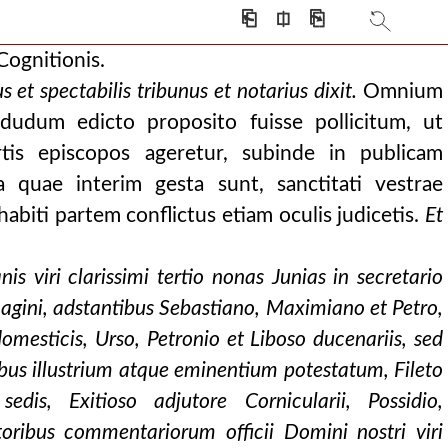
⎗
⎅
⎘
Cognitionis.
s et spectabilis tribunus et notarius dixit.
Omnium
 dudum edicto proposito fuisse pollicitum, ut
rtis episcopos ageretur, subinde in publicam
 quae interim gesta sunt, sanctitati vestrae
abiti partem conflictus etiam oculis judicetis.
Et
s viri clarissimi tertio nonas Junias in secretario
icis, l. 52). i
gini, adstantibus Sebastiano, Maximiano et Petro,
e.
domesticis, Urso, Petronio et Liboso ducenariis, sed
 quamlibet mortuo et inv
ibus illustrium atque eminentium potestatum, Fileto
 sedis, Exitioso adjutore Cornicularii, Possidio,
dique locus relinqu
oribus commentariorum officii Domini nostri viri