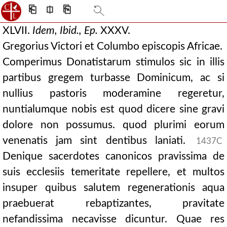
⎗
⎅
⎘
XLVII.
Idem, Ibid., Ep.
XXXV.
Gregorius Victori et Columbo episcopis Africae.
Comperimus Donatistarum stimulos sic in illis
partibus gregem turbasse Dominicum, ac si
nullius pastoris moderamine regeretur,
nuntialumque nobis est quod dicere sine gravi
dolore non possumus. quod plurimi eorum
venenatis jam sint dentibus laniati.
1437C
Denique sacerdotes canonicos pravissima de
suis ecclesiis temeritate repellere, et multos
insuper quibus salutem regenerationis aqua
praebuerat rebaptizantes, pravitate
nefandissima necavisse dicuntur. Quae res