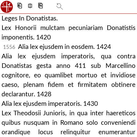
⎗
⎅
⎘
Leges In Donatistas.
Lex Honorii mulctam pecuniariam Donatistis
imponentis. 1420
Alia lex ejusdem in eosdem. 1424
1556
Alia lex ejusdem imperatoris, qua contra
Donatistas gesta anno 411 sub Marcellino
cognitore, eo quamlibet mortuo et invidiose
caeso, plenam fidem et firmitatem obtinere
declarantur. 1428
Alia lex ejusdem imperatoris. 1430
Lex Theodosii Junioris, in qua inter haereticos
quibus nusquam in Romano solo conveniendi
orandique locus relinquitur enumerantur