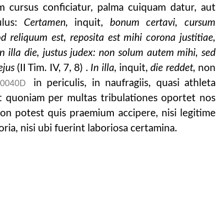
 cursus conficiatur, palma cuiquam datur, aut
ulus:
Certamen,
inquit,
bonum certavi, cursum
 reliquum est, reposita est mihi corona justitiae,
in illa die, justus judex: non solum autem mihi, sed
ejus
(II Tim. IV, 7, 8) .
In illa,
inquit,
die reddet,
non
in periculis, in naufragiis, quasi athleta
0040D
t quoniam per multas tribulationes oportet nos
on potest quis praemium accipere, nisi legitime
oria, nisi ubi fuerint laboriosa certamina.