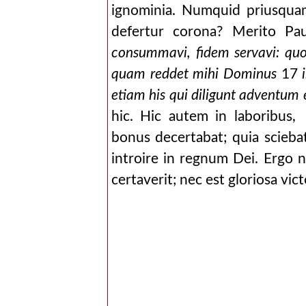
ignominia. Numquid priusquam
defertur corona? Merito Pa
consummavi, fidem servavi: quod
quam reddet mihi Dominus
17
etiam his qui diligunt adventum 
hic. Hic autem in laboribus,
bonus decertabat; quia scieba
introire in regnum Dei. Ergo n
certaverit; nec est gloriosa vict