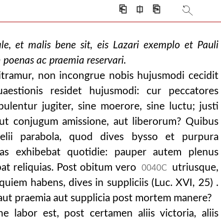
⎗
⎅
⎘
e, et malis bene sit, eis Lazari exemplo et Pauli
m poenas ac praemia reservari.
itramur, non incongrue nobis hujusmodi cecidit
uaestionis residet hujusmodi: cur peccatores
pulentur jugiter, sine moerore, sine luctu; justi
 aut conjugum amissione, aut liberorum? Quibus
ngelii parabola, quod dives bysso et purpura
sas exhibebat quotidie: pauper autem plenus
at reliquias. Post obitum vero
utriusque,
0040C
uiem habens, dives in suppliciis (Luc. XVI, 25) .
ut praemia aut supplicia post mortem manere?
e labor est, post certamen aliis victoria, aliis