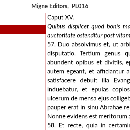
Migne Editors, PL016
Caput XV.
Quibus displicet quod bonis mal
auctoritate ostenditur post vita
57. Duo absolvimus et, ut arb
disputatio. Tertium genus q
abundent opibus et divitiis, e
autem egeant, et afficiantur
satisfacere debuit illa Eva
induebatur, et epulas copio
ulcerum de mensa ejus colligeb
pauper erat in sinu Abrahae req
Nonne evidens est meritorum a
58. Et recte, quia in certamin