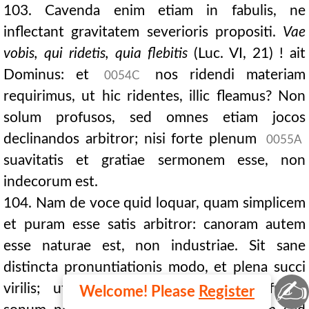
103. Cavenda enim etiam in fabulis, ne
inflectant gravitatem severioris propositi.
Vae
vobis, qui ridetis, quia flebitis
(Luc. VI, 21) ! ait
Dominus: et
nos ridendi materiam
0054C
requirimus, ut hic ridentes, illic fleamus? Non
solum profusos, sed omnes etiam jocos
declinandos arbitror; nisi forte plenum
0055A
suavitatis et gratiae sermonem esse, non
indecorum est.
104. Nam de voce quid loquar, quam simplicem
et puram esse satis arbitror: canoram autem
esse naturae est, non industriae. Sit sane
distincta pronuntiationis modo, et plena succi
✍
virilis; ut agrestem ac subrusticum fugiat
Welcome! Please
Register