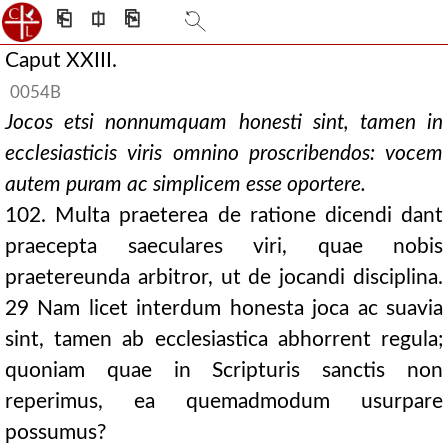
⎗
⎅
⎘
Caput XXIII.
0054B
Jocos etsi nonnumquam honesti sint, tamen in
ecclesiasticis viris omnino proscribendos: vocem
autem puram ac simplicem esse oportere.
102. Multa praeterea de ratione dicendi dant
praecepta saeculares viri, quae nobis
praetereunda arbitror, ut de jocandi disciplina.
29 Nam licet interdum honesta joca ac suavia
sint, tamen ab ecclesiastica abhorrent regula;
quoniam quae in Scripturis sanctis non
reperimus, ea quemadmodum usurpare
possumus?