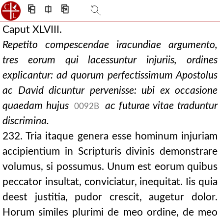
⎗
⎅
⎘
Caput XLVIII.
Repetito compescendae iracundiae argumento,
tres eorum qui lacessuntur injuriis, ordines
explicantur: ad quorum perfectissimum Apostolus
ac David dicuntur pervenisse: ubi ex occasione
quaedam hujus
ac futurae vitae traduntur
0092B
discrimina.
232. Tria itaque genera esse hominum injuriam
accipientium in Scripturis divinis demonstrare
volumus, si possumus. Unum est eorum quibus
peccator insultat, conviciatur, inequitat. Iis quia
deest justitia, pudor crescit, augetur dolor.
Horum similes plurimi de meo ordine, de meo