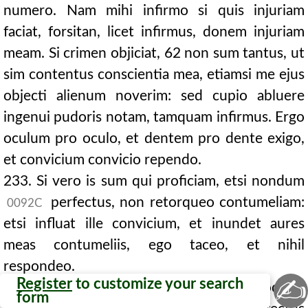
numero. Nam mihi infirmo si quis injuriam
faciat, forsitan, licet infirmus, donem injuriam
meam. Si crimen objiciat, 62 non sum tantus, ut
sim contentus conscientia mea, etiamsi me ejus
objecti alienum noverim: sed cupio abluere
ingenui pudoris notam, tamquam infirmus. Ergo
oculum pro oculo, et dentem pro dente exigo,
et convicium convicio rependo.
233. Si vero is sum qui proficiam, etsi nondum
perfectus, non retorqueo contumeliam:
0092C
etsi influat ille convicium, et inundet aures
meas contumeliis, ego taceo, et nihil
respondeo.
✍
Register
to customize your search
234. Si vero perfectus sim (verbi gratia loquor,
form