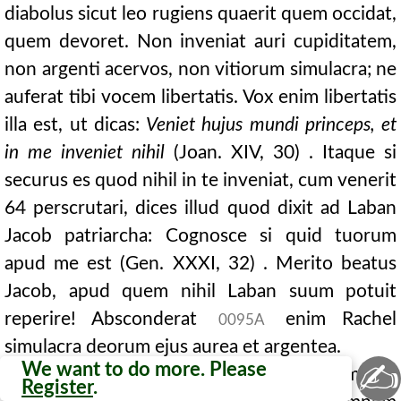
diabolus sicut leo rugiens quaerit quem occidat,
quem devoret. Non inveniat auri cupiditatem,
non argenti acervos, non vitiorum simulacra; ne
auferat tibi vocem libertatis. Vox enim libertatis
illa est, ut dicas:
Veniet hujus mundi princeps, et
in me inveniet nihil
(Joan. XIV, 30) . Itaque si
securus es quod nihil in te inveniat, cum venerit
64 perscrutari, dices illud quod dixit ad Laban
Jacob patriarcha: Cognosce si quid tuorum
apud me est (Gen. XXXI, 32) . Merito beatus
Jacob, apud quem nihil Laban suum potuit
reperire! Absconderat
enim Rachel
0095A
simulacra deorum ejus aurea et argentea.
✍
We want to do more. Please
241. Itaque si sapientia, si fides, si contemptus
Register
.