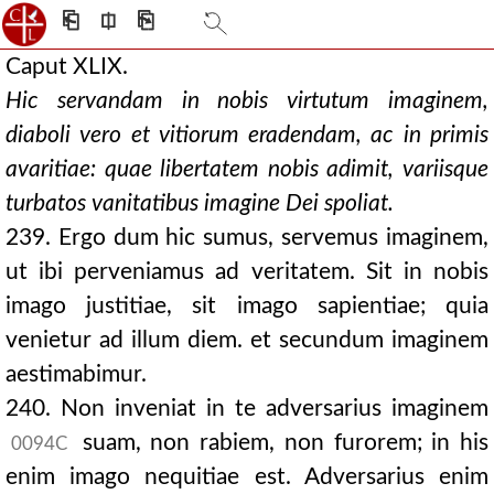
⎗
⎅
⎘
Caput XLIX.
Hic servandam in nobis virtutum imaginem,
diaboli vero et vitiorum eradendam, ac in primis
avaritiae: quae libertatem nobis adimit, variisque
turbatos vanitatibus imagine Dei spoliat.
239. Ergo dum hic sumus, servemus imaginem,
ut ibi perveniamus ad veritatem. Sit in nobis
imago justitiae, sit imago sapientiae; quia
venietur ad illum diem. et secundum imaginem
aestimabimur.
240. Non inveniat in te adversarius imaginem
suam, non rabiem, non furorem; in his
0094C
enim imago nequitiae est. Adversarius enim