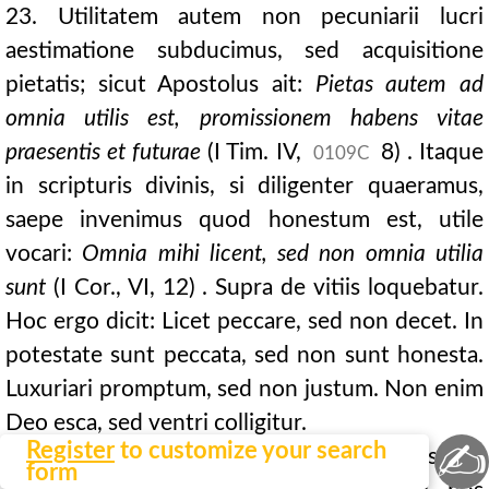
23. Utilitatem autem non pecuniarii lucri
aestimatione subducimus, sed acquisitione
pietatis; sicut Apostolus ait:
Pietas autem ad
omnia utilis est, promissionem habens vitae
praesentis et futurae
(I Tim. IV,
8) . Itaque
0109C
in scripturis divinis, si diligenter quaeramus,
saepe invenimus quod honestum est, utile
vocari:
Omnia mihi licent, sed non omnia utilia
sunt
(I Cor., VI, 12) . Supra de vitiis loquebatur.
Hoc ergo dicit: Licet peccare, sed non decet. In
potestate sunt peccata, sed non sunt honesta.
Luxuriari promptum, sed non justum. Non enim
Deo esca, sed ventri colligitur.
✍
Register
to customize your search
24. Ergo quia quod utile, id etiam justum:
form