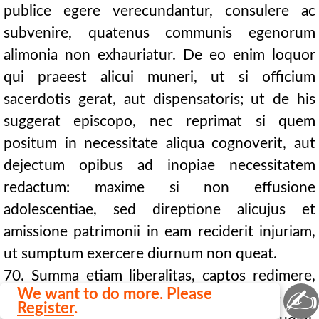
publice egere verecundantur, consulere ac
subvenire, quatenus communis egenorum
alimonia non exhauriatur. De eo enim loquor
qui praeest alicui muneri, ut si officium
sacerdotis gerat, aut dispensatoris; ut de his
suggerat episcopo, nec reprimat si quem
positum in necessitate aliqua cognoverit, aut
dejectum opibus ad inopiae necessitatem
redactum: maxime si non effusione
adolescentiae, sed direptione alicujus et
amissione patrimonii in eam reciderit injuriam,
ut sumptum exercere diurnum non queat.
70. Summa etiam liberalitas, captos redimere,
✍
We want to do more. Please
eripere ex hostium manibus, subtrahere neci
Register
.