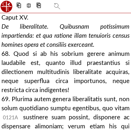
⎗
⎅
⎘
Caput XV.
De liberalitate. Quibusnam potissimum
impartienda: et qua ratione illam tenuioris census
homines opera et consiliis exerceant.
68. Quod si ab his sobrium gerere animum
laudabile est, quanto illud praestantius si
dilectionem multitudinis liberalitate acquiras,
neque superflua circa importunos, neque
restricta circa indigentes!
69. Plurima autem genera liberalitatis sunt, non
solum quotidiano sumptu egentibus, quo vitam
sustinere suam possint, disponere ac
0121A
dispensare alimoniam; verum etiam his qui