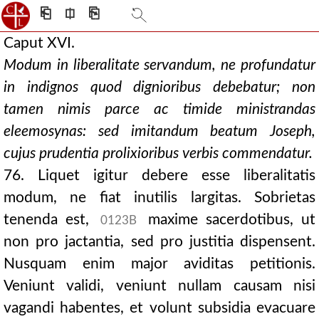
⎗
⎅
⎘
Caput XVI.
Modum in liberalitate servandum, ne profundatur
in indignos quod dignioribus debebatur; non
tamen nimis parce ac timide ministrandas
eleemosynas: sed imitandum beatum Joseph,
cujus prudentia prolixioribus verbis commendatur.
76. Liquet igitur debere esse liberalitatis
modum, ne fiat inutilis largitas. Sobrietas
tenenda est,
maxime sacerdotibus, ut
0123B
non pro jactantia, sed pro justitia dispensent.
Nusquam enim major aviditas petitionis.
Veniunt validi, veniunt nullam causam nisi
vagandi habentes, et volunt subsidia evacuare