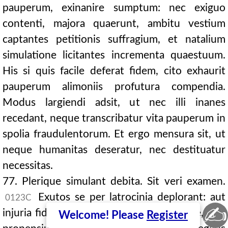
pauperum, exinanire sumptum: nec exiguo
contenti, majora quaerunt, ambitu vestium
captantes petitionis suffragium, et natalium
simulatione licitantes incrementa quaestuum.
His si quis facile deferat fidem, cito exhaurit
pauperum alimoniis profutura compendia.
Modus largiendi adsit, ut nec illi inanes
recedant, neque transcribatur vita pauperum in
spolia fraudulentorum. Et ergo mensura sit, ut
neque humanitas deseratur, nec destituatur
necessitas.
77. Plerique simulant debita. Sit veri examen.
Exutos se per latrocinia deplorant: aut
0123C
✍
injuria fidem faciat, aut cognitio personae, quo
Welcome! Please
Register