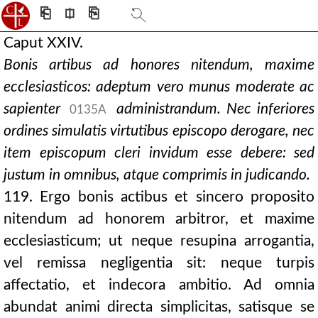
⎗
⎅
⎘
Caput XXIV.
Bonis artibus ad honores nitendum, maxime
ecclesiasticos: adeptum vero munus moderate ac
sapienter
administrandum. Nec inferiores
0135A
ordines simulatis virtutibus episcopo derogare, nec
item episcopum cleri invidum esse debere: sed
justum in omnibus, atque comprimis in judicando.
119. Ergo bonis actibus et sincero proposito
nitendum ad honorem arbitror, et maxime
ecclesiasticum; ut neque resupina arrogantia,
vel remissa negligentia sit: neque turpis
affectatio, et indecora ambitio. Ad omnia
abundat animi directa simplicitas, satisque se