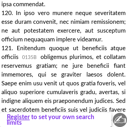
ipsa commendat.
120. In ipso vero munere neque severitatem
esse duram convenit, nec nimiam remissionem;
ne aut potestatem exercere, aut susceptum
officium nequaquam implere videamur.
121. Enitendum quoque ut beneficiis atque
officiis
obligemus plurimos, et collatam
0135B
reservemus gratiam; ne jure beneficii fiant
immemores, qui se graviter laesos dolent.
Saepe enim usu venit ut quos gratia foveris, vel
aliquo superiore cumulaveris gradu, avertas, si
indigne aliquem eis praeponendum judices. Sed
et sacerdotem beneficiis suis vel judiciis favere
✍
Register
to set your own search
convenit, ut aequitatem custodiat, et
limits