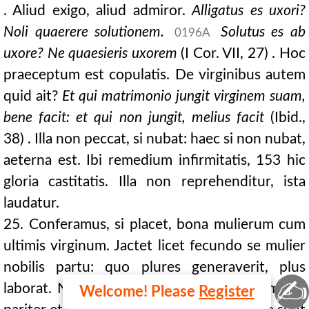
. Aliud exigo, aliud admiror.
Alligatus es uxori?
Noli quaerere solutionem.
Solutus es ab
0196A
uxore? Ne quaesieris uxorem
(I Cor. VII, 27) . Hoc
praeceptum est copulatis. De virginibus autem
quid ait?
Et qui matrimonio jungit virginem suam,
bene facit: et qui non jungit, melius facit
(Ibid.,
38) . Illa non peccat, si nubat: haec si non nubat,
aeterna est. Ibi remedium infirmitatis, 153 hic
gloria castitatis. Illa non reprehenditur, ista
laudatur.
25. Conferamus, si placet, bona mulierum cum
ultimis virginum. Jactet licet fecundo se mulier
nobilis partu: quo plures generaverit, plus
✍
laborat. Numeret solatia filiorum, sed numeret
Welcome! Please
Register