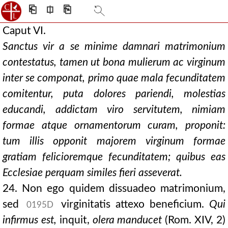
⎗
⎅
⎘
Caput VI.
Sanctus vir a se minime damnari matrimonium
contestatus, tamen ut bona mulierum ac virginum
inter se componat, primo quae mala fecunditatem
comitentur, puta dolores pariendi, molestias
educandi, addictam viro servitutem, nimiam
formae atque ornamentorum curam, proponit:
tum illis opponit majorem virginum formae
gratiam felicioremque fecunditatem; quibus eas
Ecclesiae perquam similes fieri asseverat.
24. Non ego quidem dissuadeo matrimonium,
sed
virginitatis attexo beneficium.
Qui
0195D
infirmus est,
inquit,
olera manducet
(Rom. XIV, 2)