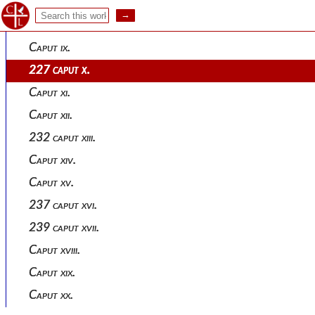
Caput vii.
Caput viii.
Caput ix.
227 caput x.
Caput xi.
Caput xii.
232 caput xiii.
Caput xiv.
Caput xv.
237 caput xvi.
239 caput xvii.
Caput xviii.
Caput xix.
Caput xx.