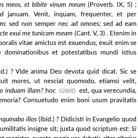
es meos, et bibite vinum meum
(Proverb. IX, 5) ;
ad januam. Venit, inquam, frequenter, et per
m: sed non semper nec ad omnes; sed ad eam
cte exui me tunicam meam
(Cant. V, 3) . Etenim in
m. liber unus .
rporalis vitae amictus est exuendus, exuit enim se
 dominationibus et potestatibus mundi istius
id.) ? Vide anima Deo devota quid dicat. Sic se
xuit mores, ut nesciat quomodo, etiamsi velit,
 induam illam?
hoc
est, qua verecundia,
0280D
moria? Consuetudo enim boni usum pravitatis
quinabo illos
(Ibid.) ? Didicisti in Evangelio quod
militatis insigne sit; juxta quod scriptum est:
Si