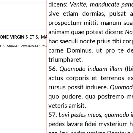
dicens:
Venite, manducate pan
sive etiam dormias, pulsat 
prospectum mittit manum sua
animam quae potest dicere:
No
one virginis et s. mariae virginitate perpetua ad eusebiu
hac saeculi nocte prius tibi co
t s. mariae virginitate perpetua ad eusebium. liber unus .
carne Dominus, ut pro te de
triumpharet.
56.
Quomodo induam illam
(Ib
actus corporis et terrenos e
rursus possit induere.
Quomodo
quo pudore, qua postremo me
veteris amisit.
57.
Lavi pedes meos, quomodo in
pedes lavare fidei mysterium hu