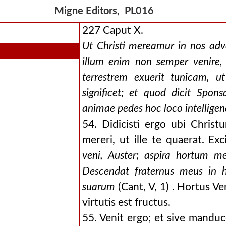
Migne Editors, PL016
227 Caput X.
Ut Christi mereamur in nos ad
illum enim non semper venire
terrestrem exuerit tunicam, 
significet; et quod dicit Spon
animae pedes hoc loco intelligen
54. Didicisti ergo ubi Chris
mereri, ut ille te quaerat. E
veni, Auster;
aspira hortum m
Descendat fraternus meus in 
suarum
(Cant, V, 1) . Hortus Ve
virtutis est fructus.
55. Venit ergo; et sive manduce