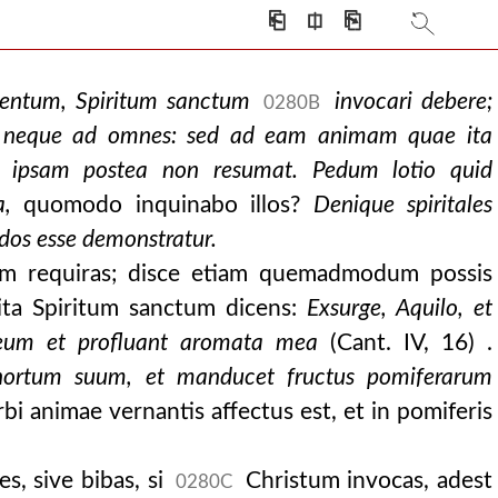
⎗
⎅
⎘
ventum, Spiritum sanctum
invocari debere;
0280B
, neque ad omnes: sed ad eam animam quae ita
ut ipsam postea non resumat. Pedum lotio quid
sa,
quomodo inquinabo illos?
Denique spiritales
dos esse demonstratur.
tum requiras; disce etiam quemadmodum possis
xcita Spiritum sanctum dicens:
Exsurge, Aquilo, et
eum et profluant aromata mea
(Cant. IV, 16) .
hortum suum, et manducet fructus pomiferarum
rbi animae vernantis affectus est, et in pomiferis
s, sive bibas, si
Christum invocas, adest
0280C