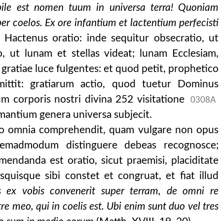
ile est nomen tuum in universa terra! Quoniam
er coelos. Ex ore infantium et lactentium perfecisti
 . Hactenus oratio: inde sequitur obsecratio, ut
o, ut lunam et stellas videat; lunam Ecclesiam,
is gratiae luce fulgentes: et quod petit, prophetico
mittit: gratiarum actio, quod tuetur Dominus
m corporis nostri divina 252 visitatione
0308A
mantium genera universa subjecit.
atio omnia comprehendit, quam vulgare non opus
uemadmodum distinguere debeas recognosce;
endanda est oratio, sicut praemisi, placiditate
usquisque sibi constet et congruat, et fiat illud
 ex vobis convenerit super terram, de omni re
e meo, qui in coelis est. Ubi enim sunt duo vel tres