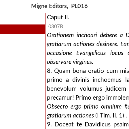
one virginis et s. mariae virginitate perpetua ad eusebiu
Migne Editors, PL016
t s. mariae virginitate perpetua ad eusebium. liber unus .
Caput II.
0307B
Orationem inchoari debere a De
gratiarum actiones desinere. 
occasione Evangelicus locus 
observare virgines.
8. Quam bona oratio cum mise
primo a divinis inchoemus 
benevolum volumus judicem
precamur! Primo ergo immolemus
Obsecro ergo primo omnium fie
gratiarum actiones
(I Tim. II, 1) .
9. Doceat te Davidicus psalm