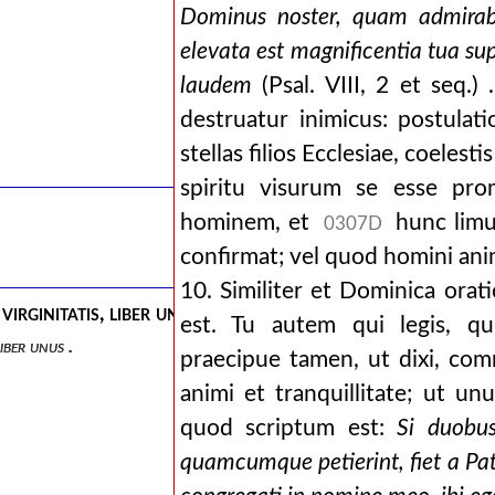
Dominus noster, quam admirab
elevata est magnificentia tua sup
laudem
(Psal. VIII, 2 et seq.)
destruatur inimicus: postulati
stellas filios Ecclesiae, coelest
spiritu visurum se esse pro
hominem, et
hunc limu
0307D
confirmat; vel quod homini ani
10. Similiter et Dominica or
irginitatis, liber unus .
est. Tu autem qui legis, q
iber unus .
praecipue tamen, ut dixi, comm
animi et tranquillitate; ut un
quod scriptum est:
Si duobus
quamcumque petierint, fiet a Patr