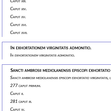
Caput xiii.
Caput xiv.
Caput xv.
Caput xvi.
Caput xvii.
In exhortationem virginitatis admonitio.
In exhortationem virginitatis admonitio.
Sancti ambrosii mediolanensis episcopi exhortatio v
Sancti ambrosii mediolanensis episcopi exhortatio virginitatis, l
277 caput primum.
Caput ii.
281 caput iii.
Caput iv.