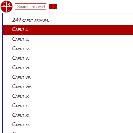
Sancti ambrosii mediolanensis episcopi de instituti
Sancti ambrosii mediolanensis episcopi de institutione virginis e
249 caput primum.
Caput ii.
Caput iii.
Caput iv.
Caput v.
Caput vi.
Caput vii.
Caput viii.
Caput ix.
Caput x.
Caput xi.
Caput xii.