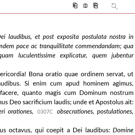
m. liber unus .
⎗
⎅
⎘
i laudibus, et post exposita postulata nostra in
Eamdem pace ac tranquillitate commendandam; qua
quam luculentissime explicatur, quem jubentur
ricordia! Bona oratio quae ordinem servat, ut
laudibus. Si enim cum apud hominem agimus,
 facere, quanto magis cum Dominum nostrum
 Deo sacrificium laudis; unde et Apostolus ait:
ri orationes,
obsecrationes, postulationes,
0307C
us octavus, qui coepit a Dei laudibus:
Domine