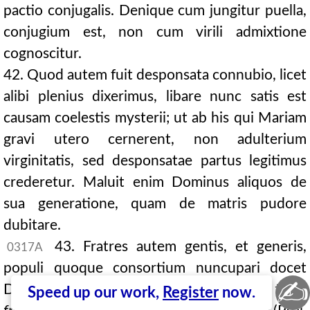
pactio conjugalis. Denique cum jungitur puella,
conjugium est, non cum virili admixtione
cognoscitur.
42. Quod autem fuit desponsata connubio, licet
alibi plenius dixerimus, libare nunc satis est
causam coelestis mysterii; ut ab his qui Mariam
gravi utero cernerent, non adulterium
virginitatis, sed desponsatae partus legitimus
crederetur. Maluit enim Dominus aliquos de
sua generatione, quam de matris pudore
dubitare.
43. Fratres autem gentis, et generis,
0317A
populi quoque consortium nuncupari docet
✍
Dominus ipse, qui dicit:
Narrabo nomen tuum
Speed up our work,
Register
now.