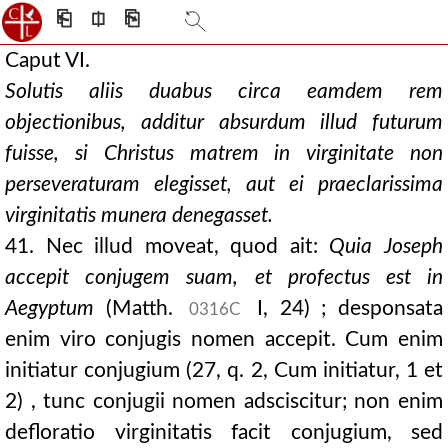
⎗
⎅
⎘
Caput VI.
Solutis aliis duabus circa eamdem rem
objectionibus, additur absurdum illud futurum
fuisse, si Christus matrem in virginitate non
perseveraturam elegisset, aut ei praeclarissima
virginitatis munera denegasset.
41. Nec illud moveat, quod ait:
Quia Joseph
accepit conjugem suam, et profectus est in
Aegyptum
(Matth.
I, 24) ; desponsata
0316C
enim viro conjugis nomen accepit. Cum enim
initiatur conjugium (27, q. 2, Cum initiatur, 1 et
2) , tunc conjugii nomen adsciscitur; non enim
defloratio virginitatis facit conjugium, sed