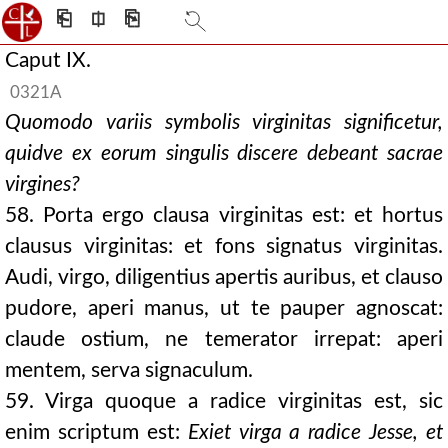
⎗
⎅
⎘
Caput IX.
0321A
Quomodo variis symbolis virginitas significetur,
quidve ex eorum singulis discere debeant sacrae
virgines?
58. Porta ergo clausa virginitas est: et hortus
clausus virginitas: et fons signatus virginitas.
Audi, virgo, diligentius apertis auribus, et clauso
pudore, aperi manus, ut te pauper agnoscat:
claude ostium, ne temerator irrepat: aperi
mentem, serva signaculum.
59. Virga quoque a radice virginitas est, sic
enim scriptum est:
Exiet virga a radice Jesse, et