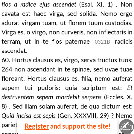
flos a radice ejus ascendet
(Esai. XI, 1) . Non
cavata est haec virga, sed solida. Nemo ergo
adurat virgam tuam, ut florem tuum custodias.
Virga es, o virgo, non curveris, non inflectaris in
terram, ut in te flos paternae
radicis
0321B
ascendat.
60. Hortus clausus es, virgo, serva fructus tuos:
264 non ascendant in te spinae, sed uvae tuae
floreant. Hortus clausus es, filia, nemo auferat
sepem tui pudoris: quia scriptum est:
Et
destruentem sepem mordebit serpens
(Eccles. X,
8) . Sed illam solam auferat, de qua dictum est:
Quid incisa est sepis
(Gen. XXXVIII, 29) ? Nemo
✍
parietem tuum destruat, ne sis in
Register
and support the site!