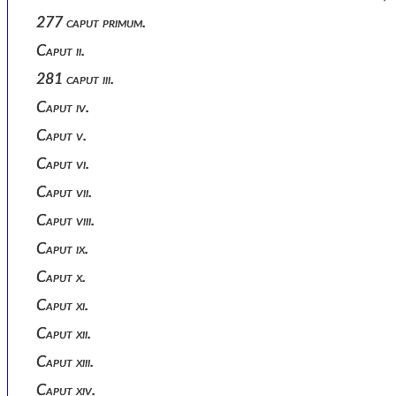
277 caput primum.
Caput ii.
281 caput iii.
Caput iv.
Caput v.
Caput vi.
Caput vii.
Caput viii.
Caput ix.
Caput x.
Caput xi.
Caput xii.
Caput xiii.
Caput xiv.