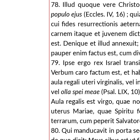
78. Illud quoque vere Christo
populo ejus
(Eccles. IV, 16) ; q
cui fides resurrectionis aete
carnem itaque et juvenem dic
est. Denique et illud annexuit;
pauper enim factus est, cum di
79. Ipse ergo rex Israel tran
Verbum caro factum est, et habi
aula regali uteri virginalis, vel 
vel
olla spei meae
(Psal. LIX, 10
Aula regalis est virgo, quae no
uterus Mariae, quae Spiritu 
terrarum, cum peperit Salvato
80. Qui manducavit in porta se