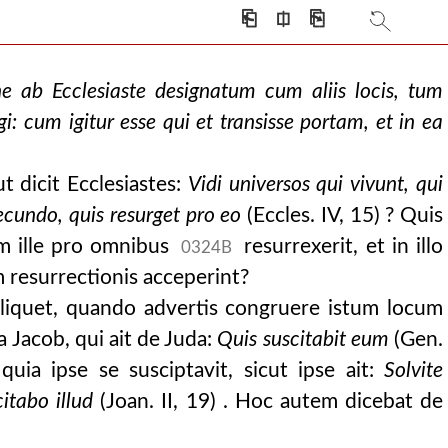
⎗
⎅
⎘
e ab Ecclesiaste designatum cum aliis locis, tum
gi: cum igitur esse qui et transisse portam, et in ea
t dicit Ecclesiastes:
Vidi universos qui vivunt, qui
ecundo,
quis resurget pro eo
(Eccles. IV, 15) ? Quis
m ille pro omnibus
resurrexerit, et in illo
0324B
 resurrectionis acceperint?
liquet, quando advertis congruere istum locum
 Jacob, qui ait de Juda:
Quis suscitabit eum
(Gen.
quia ipse se susciptavit, sicut ipse ait:
Solvite
itabo illud
(Joan. II, 19) . Hoc autem dicebat de