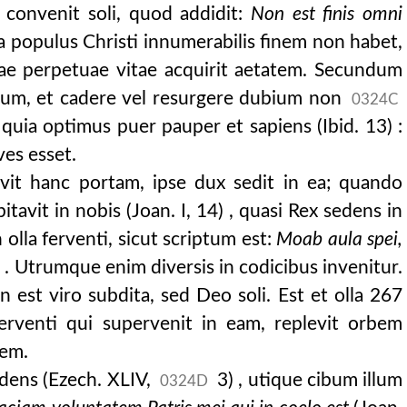
 convenit soli, quod addidit:
Non est finis omni
uia populus Christi innumerabilis finem non habet,
rnae perpetuae vitae acquirit aetatem. Secundum
tum, et cadere vel resurgere dubium non
0324C
 quia optimus puer pauper et sapiens (Ibid. 13) :
ves esset.
sivit hanc portam, ipse dux sedit in ea; quando
tavit in nobis (Joan. I, 14) , quasi Rex sedens in
in olla ferventi, sicut scriptum est:
Moab aula spei,
) . Utrumque enim diversis in codicibus invenitur.
n est viro subdita, sed Deo soli. Est et olla 267
ferventi qui supervenit in eam, replevit orbem
rem.
dens (Ezech. XLIV,
3) , utique cibum illum
0324D