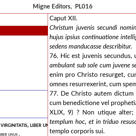
Migne Editors, PL016
Caput XII.
Christum juvenis secundi nomin
hujus ipsius continuatione intelli
sedens manducasse describitur.
76. Hic est juvenis secundus, u
ambulant sub sole cum juvene s
enim pro Christo resurget, cu
omnes resurrexerint, cum spem
77. De Christo autem dictum 
cum benedictione vel prophetia
XLIX, 9) ? Non utique alter; 
templum hoc, et in triduo resusc
irginitatis, liber unus .
templo corporis sui.
iber unus .