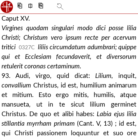
⎗
⎅
⎘
Caput XV.
Virgines quodam singulari modo dici posse lilia
Christi; Christum vero ipsum recte per acervum
tritici
liliis circumdatum adumbrari; quippe
0327C
qui et Ecclesiam fecundaverit, et diversorum
retulerit coronas certaminum.
93. Audi, virgo, quid dicat:
Lilium,
inquit,
convallium
Christus, id est, humilium animarum
et mitium. Esto ergo mitis, humilis, atque
mansueta, ut in te sicut lilium germinet
Christus. De quo et alibi habes:
Labia ejus lilia
stillantia myrrham primam
(Cant. V, 13) ; id est,
qui Christi passionem loquuntur et suo ore