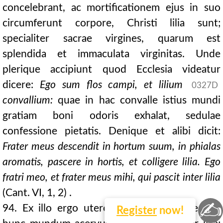
concelebrant, ac mortificationem ejus in suo
circumferunt corpore, Christi lilia sunt;
specialiter sacrae virgines, quarum est
splendida et immaculata virginitas. Unde
plerique accipiunt quod Ecclesia videatur
dicere:
Ego sum flos campi, et lilium
0327D
convallium:
quae in hac convalle istius mundi
gratiam boni odoris exhalat, sedulae
confessione pietatis. Denique et alibi dicit:
Frater meus descendit in hortum suum, in phialas
aromatis, pascere in hortis, et colligere lilia. Ego
fratri meo, et frater meus mihi, qui pascit inter lilia
(Cant. VI, 1, 2) .
✍
94. Ex illo ergo utero Mariae diffusus est in
Register
now!