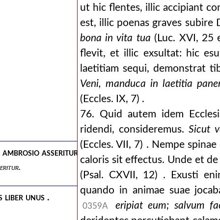
ut hic flentes, illic accipiant c
est, illic poenas graves subire
bona in vita tua
(Luc. XVI, 25 
flevit, et illic exsultat: hic e
laetitiam sequi, demonstrat ti
Veni, manduca in laetitia pa
(Eccles. IX, 7) .
76. Quid autem idem Eccles
ridendi, consideremus.
Sicut v
(Eccles. VII, 7) . Nempe spinae
r ambrosio asseritur.
caloris sit effectus. Unde et d
eritur.
(Psal. CXVII, 12) . Exusti en
quando in animae suae jocab
 liber unus .
eripiat eum; salvum f
0359A