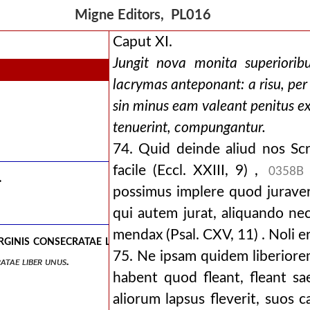
Migne Editors, PL016
Caput XI.
Jungit nova monita superioribu
lacrymas anteponant: a risu, per
sin minus eam valeant penitus e
tenuerint, compungantur.
74. Quid deinde aliud nos S
facile (Eccl. XXIII, 9) ,
0358B
.
possimus implere quod juraver
qui autem jurat, aliquando ne
mendax (Psal. CXV, 11) . Noli er
rginis consecratae liber unus.
75. Ne ipsam quidem liberiorem
ratae liber unus.
habent quod fleant, fleant s
aliorum lapsus fleverit, suos 