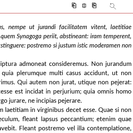
⎗
⎅
⎘
s, nempe ut jurandi facilitatem vitent, laetitiae
 quem Synagoga periit, abstineant: iram temperent,
xstinguere: postremo si justum istic moderamen non
criptura admoneat consideremus. Non jurandum
quia plerumque multi casus accidunt, ut non
imus. Qui autem non jurat, utique non pejerat:
cesse est incidat in perjurium; quia omnis homo
go jurare, ne incipias pejerare.
 laetitiam in virginibus decet esse. Quae si non
aeculum, fleant lapsus peccantium; etenim quae
cavebit. Fleant postremo vel illa contemplatione,