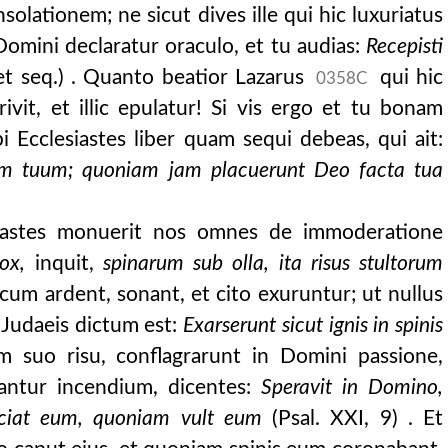
onsolationem; ne sicut dives ille qui hic luxuriatus
 Domini declaratur oraculo, et tu audias:
Recepisti
et seq.) . Quanto beatior Lazarus
qui hic
0358C
surivit, et illic epulatur! Si vis ergo et tu bonam
bi Ecclesiastes liber quam sequi debeas, qui ait:
nem tuum; quoniam jam placuerunt Deo facta tua
iastes monuerit nos omnes de immoderatione
ox,
inquit,
spinarum sub olla, ita risus stultorum
 cum ardent, sonant, et cito exuruntur; ut nullus
e Judaeis dictum est:
Exarserunt sicut ignis in spinis
im suo risu, conflagrarunt in Domini passione,
antur incendium, dicentes:
Speravit in Domino,
aciat eum, quoniam vult eum
(Psal. XXI, 9) . Et