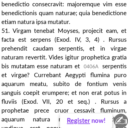
benedictio consecravit: majoremque vim esse
benedictionis quam naturae; quia benedictione
etiam natura ipsa mutatur.
51. Virgam tenebat Moyses, projecit eam, et
facta est serpens (Exod. IV, 3, 4) . Rursus
prehendit caudam serpentis, et in virgae
naturam revertit. Vides igitur prophetica gratia
bis mutatam esse naturam et
serpentis
0406A
et virgae? Currebant Aegypti flumina puro
aquarum meatu, subito de fontium venis
sanguis coepit erumpere; et non erat potus in
fluviis (Exod. VII, 20 et seq.) . Rursus a
prophetae prece cruor cessavit fluminum,
✍
aquarum natura remeavit. Circumclusus
Register
now!