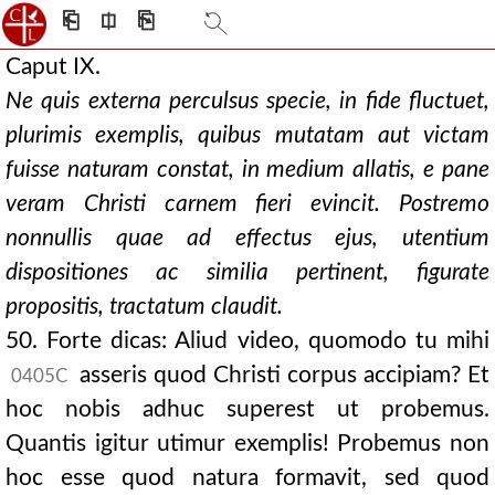
⎗
⎅
⎘
Caput IX.
Ne quis externa perculsus specie, in fide fluctuet,
plurimis exemplis, quibus mutatam aut victam
fuisse naturam constat, in medium allatis, e pane
veram Christi carnem fieri evincit. Postremo
nonnullis quae ad effectus ejus, utentium
dispositiones ac similia pertinent, figurate
propositis, tractatum claudit.
50. Forte dicas: Aliud video, quomodo tu mihi
asseris quod Christi corpus accipiam? Et
0405C
hoc nobis adhuc superest ut probemus.
Quantis igitur utimur exemplis! Probemus non
hoc esse quod natura formavit, sed quod