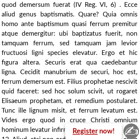
quod demersum fuerat (IV Reg. VI, 6) . Ecce
aliud genus baptismatis. Quare? Quia omnis
homo ante baptismum quasi ferrum premitur
atque demergitur: ubi baptizatus fuerit, non
tamquam ferrum, sed tamquam jam levior
fructuosi ligni species elevatur. Ergo et hic
figura altera. Securis erat qua caedebantur
ligna. Cecidit manubrium de securi, hoc est,
ferrum demersum est. Filius prophetae nescivit
quid faceret: sed hoc solum scivit, ut rogaret
Elisaeum prophetam, et remedium postularet.
Tunc ille lignum misit, et ferrum levatum est.
Vides ergo quod in cruce Christi omnium
✍
hominum levatur infirmitas?
Register
now!