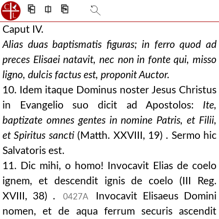
⎗
⎅
⎘
Caput IV.
Alias duas baptismatis figuras; in ferro quod ad
preces Elisaei natavit, nec non in fonte qui, misso
ligno, dulcis factus est, proponit Auctor.
10. Idem itaque Dominus noster Jesus Christus
in Evangelio suo dicit ad Apostolos:
Ite,
baptizate omnes gentes in nomine Patris, et Filii,
et Spiritus sancti
(Matth. XXVIII, 19) . Sermo hic
Salvatoris est.
11. Dic mihi, o homo! Invocavit Elias de coelo
ignem, et descendit ignis de coelo (III Reg.
XVIII, 38) .
Invocavit Elisaeus Domini
0427A
nomen, et de aqua ferrum securis ascendit