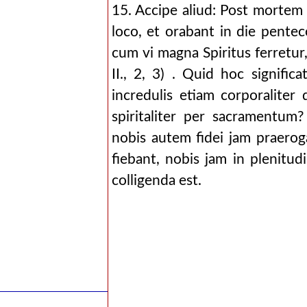
15. Accipe aliud: Post mortem 
loco, et orabant in die pentec
cum vi magna Spiritus ferretur, 
II., 2, 3) . Quid hoc signific
incredulis etiam corporaliter
spiritaliter per sacramentum
nobis autem fidei jam praeroga
fiebant, nobis jam in plenitud
colligenda est.