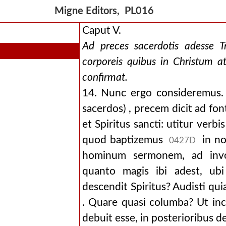
Migne Editors, PL016
Caput V.
Ad preces sacerdotis adesse Tri
corporeis quibus in Christum atq
confirmat.
14. Nunc ergo consideremus. V
sacerdos) , precem dicit ad fo
et Spiritus sancti: utitur verbi
quod baptizemus
in nom
0427D
hominum sermonem, ad invoca
quanto magis ibi adest, ubi
descendit Spiritus? Audisti qu
. Quare quasi columba? Ut inc
debuit esse, in posterioribus d