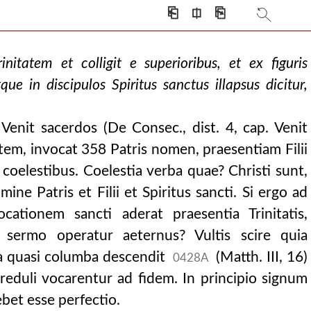
⎗
⎅
⎘
nitatem et colligit e superioribus, et ex figuris
ue in discipulos Spiritus sanctus illapsus dicitur,
enit sacerdos (De Consec., dist. 4, cap. Venit
ntem, invocat 358 Patris nomen, praesentiam Filii
s coelestibus. Coelestia verba quae? Christi sunt,
ine Patris et Filii et Spiritus sancti. Si ergo ad
tionem sancti aderat praesentia Trinitatis,
 sermo operatur aeternus? Vultis scire quia
ia quasi columba descendit
(Matth. III, 16)
0428A
reduli vocarentur ad fidem. In principio signum
ebet esse perfectio.