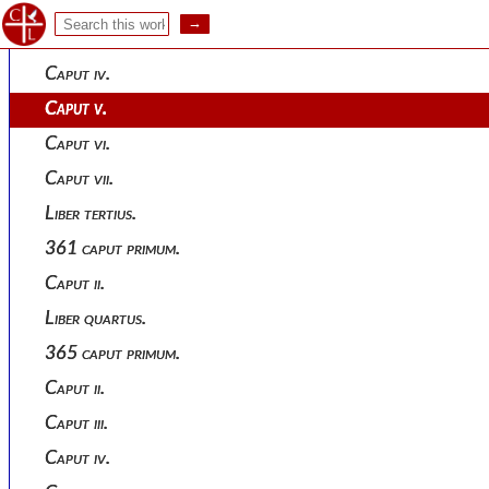
Caput ii.
Caput iii.
Caput iv.
Caput v.
Caput vi.
Caput vii.
Liber tertius.
361 caput primum.
Caput ii.
Liber quartus.
365 caput primum.
Caput ii.
Caput iii.
Caput iv.