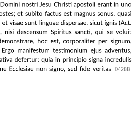
Domini nostri Jesu Christi apostoli erant in uno
ostes; et subito factus est magnus sonus, quasi
et visae sunt linguae dispersae, sicut ignis (Act.
at, nisi descensum Spiritus sancti, qui se voluit
 demonstrare, hoc est, corporaliter per signum,
? Ergo manifestum testimonium ejus adventus,
tiva defertur; quia in principio signa incredulis
ine Ecclesiae non signo, sed fide veritas
0428B