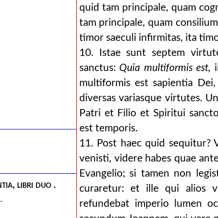
quid tam principale, quam cogn
tam principale, quam consilium
timor saeculi infirmitas, ita ti
10. Istae sunt septem virtu
sanctus:
Quia multiformis est,
i
multiformis est sapientia Dei,
diversas variasque virtutes. U
Patri et Filio et Spiritui sanc
est temporis.
11. Post haec quid sequitur? 
venisti, videre habes quae ant
Evangelio; si tamen non legist
ia, libri duo .
curaretur: et ille qui alio
.
refundebat imperio lumen ocu