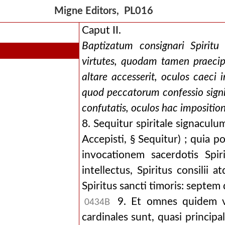
Migne Editors, PL016
Caput II.
Baptizatum consignari Spiri
virtutes, quodam tamen praecip
altare accesserit, oculos caeci in
quod peccatorum confessio signif
confutatis, oculos hac imposition
8. Sequitur spiritale signaculum
Accepisti, § Sequitur) ; quia 
invocationem sacerdotis Spiri
intellectus, Spiritus consilii a
Spiritus sancti timoris: septem q
9. Et omnes quidem vir
0434B
cardinales sunt, quasi princip