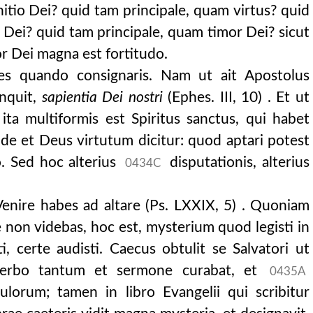
itio Dei? quid tam principale, quam virtus? quid
 Dei? quid tam principale, quam timor Dei? sicut
mor Dei magna est fortitudo.
tes quando consignaris. Nam ut ait Apostolus
nquit,
sapientia Dei nostri
(Ephes. III, 10) . Et ut
 ita multiformis est Spiritus sanctus, qui habet
nde et Deus virtutum dicitur: quod aptari potest
to. Sed hoc alterius
disputationis, alterius
0434C
Venire habes ad altare (Ps. LXXIX, 5) . Quoniam
e non videbas, hoc est, mysterium quod legisti in
i, certe audisti. Caecus obtulit se Salvatori ut
s verbo tantum et sermone curabat, et
0435A
lorum; tamen in libro Evangelii qui scribitur