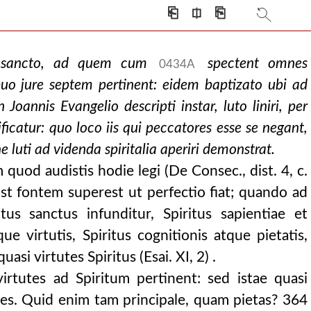
⎗
⎅
⎘
tu sancto, ad quem cum
spectent omnes
0434A
uo jure septem pertinent: eidem baptizato ubi ad
 Joannis Evangelio descripti instar, luto liniri, per
icatur: quo loco iis qui peccatores esse se negant,
e luti ad videnda spiritalia aperiri demonstrat.
 quod audistis hodie legi (De Consec., dist. 4, c.
post fontem superest ut perfectio fiat; quando ad
tus sanctus infunditur, Spiritus sapientiae et
tque virtutis, Spiritus cognitionis atque pietatis,
uasi virtutes Spiritus (Esai. XI, 2) .
tutes ad Spiritum pertinent: sed istae quasi
ales. Quid enim tam principale, quam pietas? 364