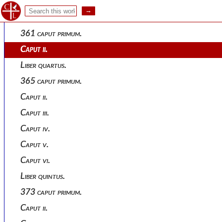
Caput vii.
Liber tertius.
361 caput primum.
Caput ii.
Liber quartus.
365 caput primum.
Caput ii.
Caput iii.
Caput iv.
Caput v.
Caput vi.
Liber quintus.
373 caput primum.
Caput ii.