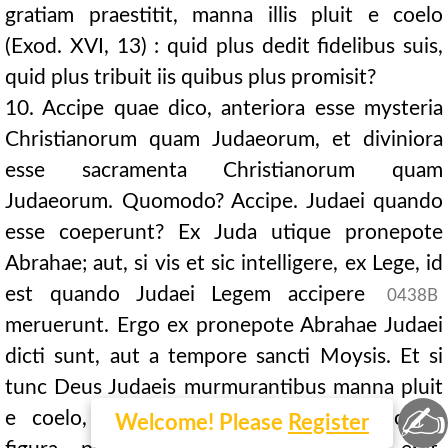
gratiam praestitit, manna illis pluit e coelo
(Exod. XVI, 13) : quid plus dedit fidelibus suis,
quid plus tribuit iis quibus plus promisit?
10. Accipe quae dico, anteriora esse mysteria
Christianorum quam Judaeorum, et diviniora
esse sacramenta Christianorum quam
Judaeorum. Quomodo? Accipe. Judaei quando
esse coeperunt? Ex Juda utique pronepote
Abrahae; aut, si vis et sic intelligere, ex Lege, id
est quando Judaei Legem accipere
0438B
meruerunt. Ergo ex pronepote Abrahae Judaei
dicti sunt, aut a tempore sancti Moysis. Et si
tunc Deus Judaeis murmurantibus manna pluit
✍
e coelo, tibi autem sacramentorum horum
Welcome! Please
Register