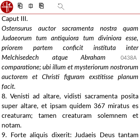
⎗
⎅
⎘
Caput III.
Ostensurus auctor sacramenta nostra quam
Judaeorum tum antiquiora tum diviniora esse,
priorem partem conficit instituta inter
Melchisedech atque Abraham
0438A
comparatione; ubi illum et mysteriorum nostrorum
auctorem et Christi figuram exstitisse planum
facit.
8. Venisti ad altare, vidisti sacramenta posita
super altare, et ipsam quidem 367 miratus es
creaturam; tamen creaturam solemnem et
notam.
9. Forte aliquis dixerit: Judaeis Deus tantam