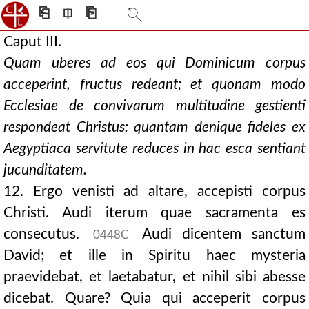
⎗
⎅
⎘
Caput III.
Quam uberes ad eos qui Dominicum corpus
acceperint, fructus redeant; et quonam modo
Ecclesiae de convivarum multitudine gestienti
respondeat Christus: quantam denique fideles ex
Aegyptiaca servitute reduces in hac esca sentiant
jucunditatem.
12. Ergo venisti ad altare, accepisti corpus
Christi. Audi iterum quae sacramenta es
consecutus.
Audi dicentem sanctum
0448C
David; et ille in Spiritu haec mysteria
praevidebat, et laetabatur, et nihil sibi abesse
dicebat. Quare? Quia qui acceperit corpus