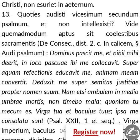
Christi, non esuriet in aeternum.
13. Quoties audisti vicesimum secundum
psalmum, et non intellexisti? Vide
quemadmodum aptus sit coelestibus
sacramentis (De Consec., dist. 2, c. In calicem, §
Audi psalmum) :
Dominus pascit me, et nihil mihi
deerit, in loco pascuae
ibi me collocavit. Super
aquam refectionis educavit me, animam meam
convertit. Deduxit me super semitas justitiae
propter nomen suum. Nam etsi ambulem in medio
umbrae mortis, non timebo mala; quoniam tu
mecum es. Virga tua et baculus tuus; ipsa me
consolata sunt
(Psal. XXII, 1 et seq.) . Virga
✍
imperium, baculus
passio est, hoc est,
0448D
Register
now!