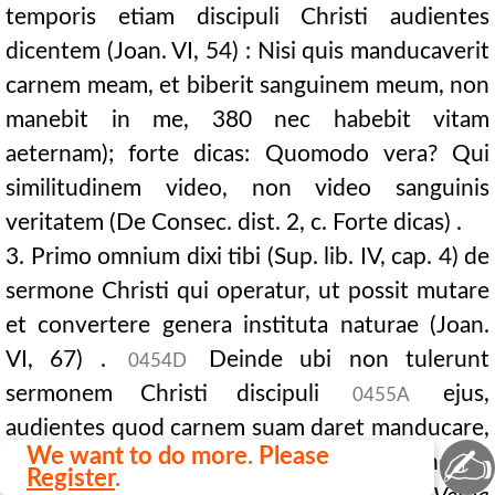
temporis etiam discipuli Christi audientes
dicentem (Joan. VI, 54) : Nisi quis manducaverit
carnem meam, et biberit sanguinem meum, non
manebit in me, 380 nec habebit vitam
aeternam); forte dicas: Quomodo vera? Qui
similitudinem video, non video sanguinis
veritatem (De Consec. dist. 2, c. Forte dicas) .
3. Primo omnium dixi tibi (Sup. lib. IV, cap. 4) de
sermone Christi qui operatur, ut possit mutare
et convertere genera instituta naturae (Joan.
VI, 67) .
Deinde ubi non tulerunt
0454D
sermonem Christi discipuli
ejus,
0455A
audientes quod carnem suam daret manducare,
✍
We want to do more. Please
et sanguinem suum daret bibendum,
Register
.