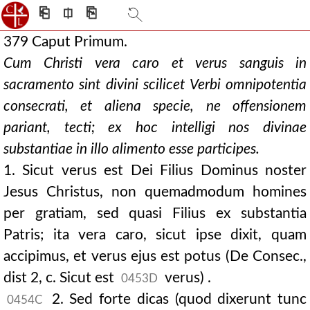
⎗
⎅
⎘
379 Caput Primum.
Cum Christi vera caro et verus sanguis in
sacramento sint divini scilicet Verbi omnipotentia
consecrati, et aliena specie, ne offensionem
pariant, tecti; ex hoc intelligi nos divinae
substantiae in illo alimento esse participes.
1. Sicut verus est Dei Filius Dominus noster
Jesus Christus, non quemadmodum homines
per gratiam, sed quasi Filius ex substantia
Patris; ita vera caro, sicut ipse dixit, quam
accipimus, et verus ejus est potus (De Consec.,
dist 2, c. Sicut est
verus) .
0453D
2. Sed forte dicas (quod dixerunt tunc
0454C