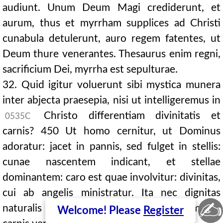
audiunt. Unum Deum Magi crediderunt, et
aurum, thus et myrrham supplices ad Christi
cunabula detulerunt, auro regem fatentes, ut
Deum thure venerantes. Thesaurus enim regni,
sacrificium Dei, myrrha est sepulturae.
32. Quid igitur voluerunt sibi mystica munera
inter abjecta praesepia, nisi ut intelligeremus in
Christo differentiam divinitatis et
0535C
carnis? 450 Ut homo cernitur, ut Dominus
adoratur: jacet in pannis, sed fulget in stellis:
cunae nascentem indicant, et stellae
dominantem: caro est quae involvitur: divinitas,
cui ab angelis ministratur. Ita nec dignitas
✍
naturalis majestatis amittitur, et assumptae
Welcome! Please
Register