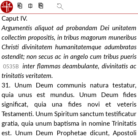
⎗
⎅
⎘
Caput IV.
Argumentis aliquot ad probandam Dei unitatem
collectim propositis, in tribus magorum muneribus
Christi divinitatem humanitatemque adumbratas
ostendit; non secus ac in angelo cum tribus pueris
inter flammas deambulante, divinitatis ac
0535B
trinitatis veritatem.
31. Unum Deum communis natura testatur,
quia unus est mundus. Unum Deum fides
significat, quia una fides novi et veteris
Testamenti. Unum Spiritum sanctum testificatur
gratia, quia unum baptisma in nomine Trinitatis
est. Unum Deum Prophetae dicunt, Apostoli