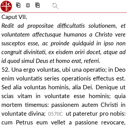
⎗
⎅
⎘
Caput VII.
Redit ad propositae difficultatis solutionem, et
voluntatem affectusque humanos a Christo vere
susceptos esse, ac proinde quidquid in ipso non
congruit divinitati, ex eisdem oriri docet, atque ad
id quod simul Deus et homo erat, referri.
52. Una ergo voluntas, ubi una operatio; in Deo
enim voluntatis series operationis effectus est.
Sed alia voluntas hominis, alia Dei. Denique ut
scias vitam in voluntate esse hominis; quia
mortem timemus: passionem autem Christi in
voluntate divina;
ut pateretur pro nobis:
0570C
cum Petrus eum vellet a passione revocare,