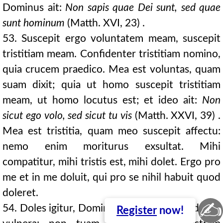
Dominus ait:
Non sapis quae Dei sunt, sed quae
sunt hominum
(Matth. XVI, 23) .
53. Suscepit ergo voluntatem meam, suscepit
tristitiam meam. Confidenter tristitiam nomino,
quia crucem praedico. Mea est voluntas, quam
suam dixit; quia ut homo suscepit tristitiam
meam, ut homo locutus est; et ideo ait:
Non
sicut ego volo, sed sicut tu vis
(Matth. XXVI, 39) .
Mea est tristitia, quam meo suscepit affectu:
nemo enim moriturus exsultat. Mihi
compatitur, mihi tristis est, mihi dolet. Ergo pro
me et in me doluit, qui pro se nihil habuit quod
doleret.
✍
54. Doles igitur, Domine Jesu, non tua, sed mea
Register
now!