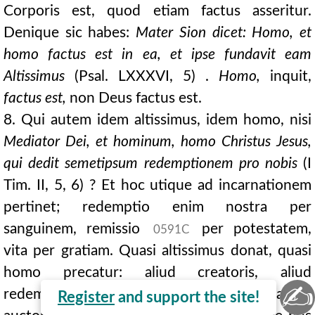
Corporis est, quod etiam factus asseritur.
Denique sic habes:
Mater Sion dicet: Homo, et
homo factus est in ea, et ipse fundavit eam
Altissimus
(Psal. LXXXVI, 5) .
Homo,
inquit,
factus est,
non Deus factus est.
8. Qui autem idem altissimus, idem homo, nisi
Mediator Dei, et hominum, homo Christus Jesus,
qui dedit semetipsum redemptionem pro nobis
(I
Tim. II, 5, 6) ? Et hoc utique ad incarnationem
pertinet; redemptio enim nostra per
sanguinem, remissio
per potestatem,
0591C
vita per gratiam. Quasi altissimus donat, quasi
homo precatur: aliud creatoris, aliud
✍
redemptoris est. Distincta licet, unius tamen
Register
and support the site!