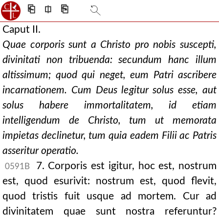
⎗
⎅
⎘
Caput II.
Quae corporis sunt a Christo pro nobis suscepti,
divinitati non tribuenda: secundum hanc illum
altissimum; quod qui neget, eum Patri ascribere
incarnationem. Cum Deus legitur solus esse, aut
solus habere immortalitatem, id etiam
intelligendum de Christo, tum ut memorata
impietas declinetur, tum quia eadem Filii ac Patris
asseritur operatio.
7. Corporis est igitur, hoc est, nostrum
0591B
est, quod esurivit: nostrum est, quod flevit,
quod tristis fuit usque ad mortem. Cur ad
divinitatem quae sunt nostra referuntur?